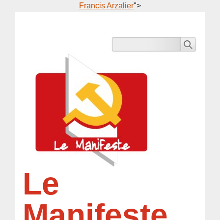
Francis Arzalier
">
Le
Manifeste