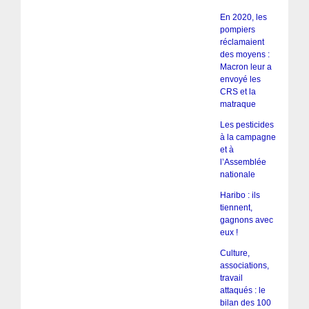
En 2020, les
pompiers
réclamaient
des moyens :
Macron leur a
envoyé les
CRS et la
matraque
Les pesticides
à la campagne
et à
l’Assemblée
nationale
Haribo : ils
tiennent,
gagnons avec
eux !
Culture,
associations,
travail
attaqués : le
bilan des 100