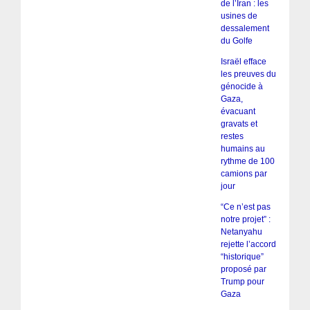
de l’Iran : les
usines de
dessalement
du Golfe
Israël efface
les preuves du
génocide à
Gaza,
évacuant
gravats et
restes
humains au
rythme de 100
camions par
jour
“Ce n’est pas
notre projet” :
Netanyahu
rejette l’accord
“historique”
proposé par
Trump pour
Gaza