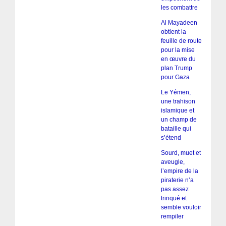
les combattre
Al Mayadeen
obtient la
feuille de route
pour la mise
en œuvre du
plan Trump
pour Gaza
Le Yémen,
une trahison
islamique et
un champ de
bataille qui
s’étend
Sourd, muet et
aveugle,
l’empire de la
piraterie n’a
pas assez
trinqué et
semble vouloir
rempiler