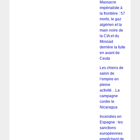
Massacre
impérialiste à
la frontière : 57
morts, le gaz
algérien et la
main noire de
la CIA et du
Mossad
derrière la fuite
en avant de
Ceuta
Les chiens de
salon de
l’empire en
pleine
activité…La
campagne
contre le
Nicaragua
Incendies en
Espagne : les
sanctions
européennes
empêchent de