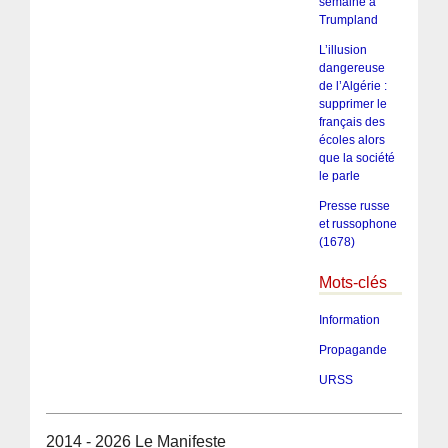
semaine à
Trumpland
L’illusion
dangereuse
de l’Algérie :
supprimer le
français des
écoles alors
que la société
le parle
Presse russe
et russophone
(1678)
Mots-clés
Information
Propagande
URSS
2014 - 2026 Le Manifeste