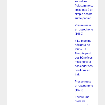
saoudite-
Pakistan ne se
limite pas à un
simple accord
sur le papier
Presse russe
et russophone
(1680)
« Le pipeline
décidera de
tout » : la
Turquie perd
des bénéfices
mais ne veut
pas céder ses
positions en
Irak
Presse russe
et russophone
(1679)
Encore une
drôle de