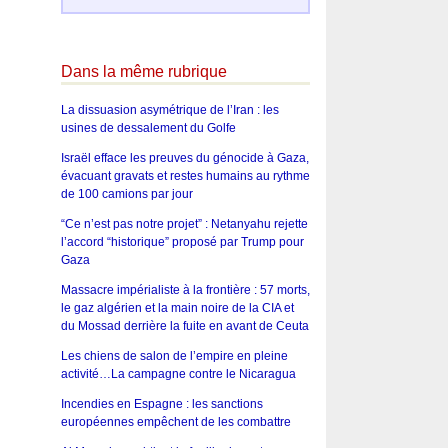
Dans la même rubrique
La dissuasion asymétrique de l’Iran : les
usines de dessalement du Golfe
Israël efface les preuves du génocide à Gaza,
évacuant gravats et restes humains au rythme
de 100 camions par jour
“Ce n’est pas notre projet” : Netanyahu rejette
l’accord “historique” proposé par Trump pour
Gaza
Massacre impérialiste à la frontière : 57 morts,
le gaz algérien et la main noire de la CIA et
du Mossad derrière la fuite en avant de Ceuta
Les chiens de salon de l’empire en pleine
activité…La campagne contre le Nicaragua
Incendies en Espagne : les sanctions
européennes empêchent de les combattre