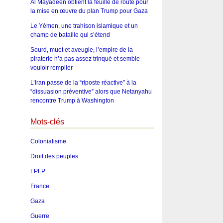
Al Mayadeen obtient la feuille de route pour
la mise en œuvre du plan Trump pour Gaza
Le Yémen, une trahison islamique et un
champ de bataille qui s’étend
Sourd, muet et aveugle, l’empire de la
piraterie n’a pas assez trinqué et semble
vouloir rempiler
L’Iran passe de la “riposte réactive” à la
“dissuasion préventive” alors que Netanyahu
rencontre Trump à Washington
Mots-clés
Colonialisme
Droit des peuples
FPLP
France
Gaza
Guerre