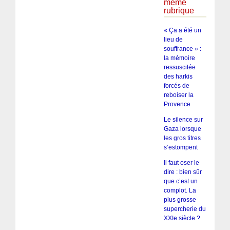
même
rubrique
« Ça a été un
lieu de
souffrance » :
la mémoire
ressuscitée
des harkis
forcés de
reboiser la
Provence
Le silence sur
Gaza lorsque
les gros titres
s’estompent
Il faut oser le
dire : bien sûr
que c’est un
complot. La
plus grosse
supercherie du
XXIe siècle ?