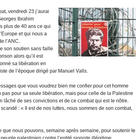
t, vendredi 23 j’aurai
 Georges Ibrahim
 plus de 40 ans ce qui
 d’Europe et qui nous a
 de l’ANC.
 son soutien sans faille
rison alors qu’il est
donné sa libération en
ste de l’époque dirigé par Manuel Valls.
s messages que vous voudrez bien me confier pour cet homme
 pas pour sa seule libération, mais pour celle de la Palestine
n lâché de ses convictions et de ce combat qui est le nôtre.
is scandé : « Il est de nos luttes, nous sommes de son combat,
 ce que nous pouvons, semaine après semaine, pour soutenir le
euple palestinien contre l’entité sioniste illégitime.