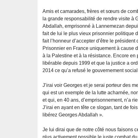
Amis et camarades, frères et sœurs de comba
la grande responsabilité de rendre visite à
Abdallah, emprisonné à Lannemezan depuis
fait de lui le plus vieux prisonnier politique
fait l’honneur d’accepter d’être le président
Prisonnier en France uniquement à cause de
à la Palestine et à la résistance. Encore en p
libérable depuis 1999 et que la justice a or
2014 ce qu’a refusé le gouvernement sociali
J’irai voir Georges et je serai porteur de
qui est un exemple de la lutte acharnée, non
et qui, en 40 ans, d’emprisonnement, n’a rie
J’irai en ayant en tête ce slogan, tant de fo
libérez Georges Abdallah ».
Je lui dirai que de notre côté nous faisons
plus activement possible le juste combat du p