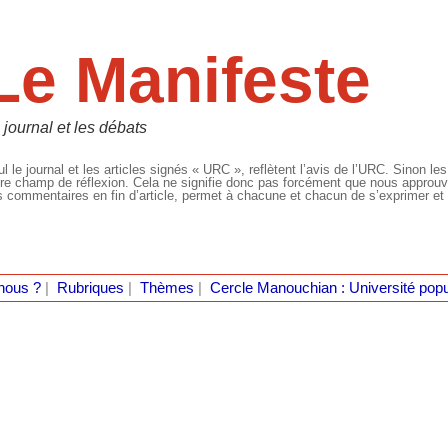
Le Manifeste
 journal et les débats
l le journal et les articles signés « URC », reflètent l’avis de l’URC. Sinon les
re champ de réflexion. Cela ne signifie donc pas forcément que nous approuvio
 commentaires en fin d’article, permet à chacune et chacun de s’exprimer et 
nous ?
|
Rubriques
|
Thèmes
|
Cercle Manouchian : Université popu