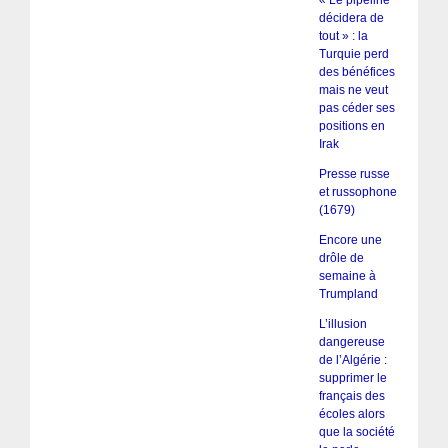
« Le pipeline
décidera de
tout » : la
Turquie perd
des bénéfices
mais ne veut
pas céder ses
positions en
Irak
Presse russe
et russophone
(1679)
Encore une
drôle de
semaine à
Trumpland
L’illusion
dangereuse
de l’Algérie :
supprimer le
français des
écoles alors
que la société