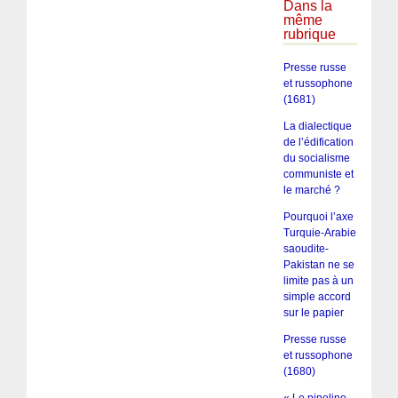
Dans la
même
rubrique
Presse russe
et russophone
(1681)
La dialectique
de l’édification
du socialisme
communiste et
le marché ?
Pourquoi l’axe
Turquie-Arabie
saoudite-
Pakistan ne se
limite pas à un
simple accord
sur le papier
Presse russe
et russophone
(1680)