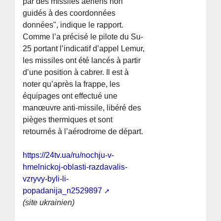
par des missiles aériens non
guidés à des coordonnées
données", indique le rapport.
Comme l’a précisé le pilote du Su-
25 portant l’indicatif d’appel Lemur,
les missiles ont été lancés à partir
d’une position à cabrer. Il est à
noter qu’après la frappe, les
équipages ont effectué une
manœuvre anti-missile, libéré des
pièges thermiques et sont
retournés à l’aérodrome de départ.
https://24tv.ua/ru/nochju-v-
hmelnickoj-oblasti-razdavalis-
vzryvy-byli-li-
popadanija_n2529897
(site ukrainien)