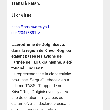
Tsahal à Rafah.
Ukraine
https://tass.ru/armiya-i-
opk/20473891
L’aérodrome de Dolgintsevo,
dans la région de Krivoï Rog, où
étaient basés les avions de
l’armée de l’air ukrainienne, a été
touché lundi soir.
Le représentant de la clandestinité
pro-russe, Sergueï Lebedev, en a
informé TASS. "Frappe de nuit.
Krivoï Rog, Dolgintsevo, il y a eu
une détonation. Il n’y a pas eu
d’alarme", a-t-il déclaré, précisant
que "la frappe s’est faite à