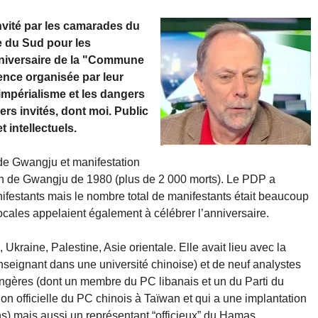
invité par les camarades du
e du Sud pour les
anniversaire de la "Commune
nce organisée par leur
i-impérialisme et les dangers
ers invités, dont moi. Public
t intellectuels.
 de Gwangju et manifestation
ion de Gwangju de 1980 (plus de 2 000 morts). Le PDP a
ifestants mais le nombre total de manifestants était beaucoup
ocales appelaient également à célébrer l’anniversaire.
 Ukraine, Palestine, Asie orientale. Elle avait lieu avec la
seignant dans une université chinoise) et de neuf analystes
gères (dont un membre du PC libanais et un du Parti du
n non officielle du PC chinois à Taïwan et qui a une implantation
) mais aussi un représentant “officieux” du Hamas.