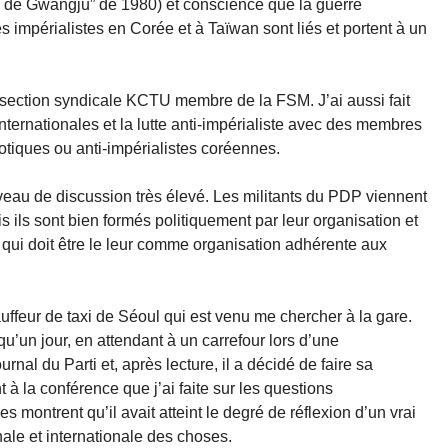
e de Gwangju” de 1980) et conscience que la guerre
es impérialistes en Corée et à Taïwan sont liés et portent à un
 section syndicale KCTU membre de la FSM. J’ai aussi fait
nternationales et la lutte anti-impérialiste avec des membres
otiques ou anti-impérialistes coréennes.
iveau de discussion très élevé. Les militants du PDP viennent
 ils sont bien formés politiquement par leur organisation et
 qui doit être le leur comme organisation adhérente aux
uffeur de taxi de Séoul qui est venu me chercher à la gare.
qu’un jour, en attendant à un carrefour lors d’une
urnal du Parti et, après lecture, il a décidé de faire sa
 à la conférence que j’ai faite sur les questions
es montrent qu’il avait atteint le degré de réflexion d’un vrai
nale et internationale des choses.