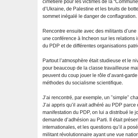
cimetière pour les victimes de la “Commun
d’Ukraine, de Palestine et les bruits de bott
sommet inégalé le danger de conflagration.
Rencontre ensuite avec des militants d’une
une conférence à Incheon sur les relations i
du PDP et de différentes organisations patri
Partout l’atmosphère était studieuse et le n
pour beaucoup de la classe travailleuse mais
peuvent du coup jouer le rôle d’avant-garde
méthodes du socialisme scientifique.
J’ai rencontré, par exemple, un "simple" cha
J’ai appris qu’il avait adhéré au PDP parce 
manifestation du PDP, on lui a distribué le jo
demande d’adhésion au Parti. Il était présent
internationales, et les questions qu’il a posé
militant révolutionnaire ayant une vue natio