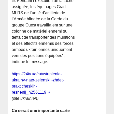
tir. Pendant l’exécution de la tâche
assignée, les équipages Grad
MLRS de l’unité d’artillerie de
l’Armée blindée de la Garde du
groupe Ouest travaillaient sur une
colonne de matériel ennemi qui
tentait de transporter des munitions
et des effectifs ennemis des forces
armées ukrainiennes uniquement
vers des positions équipées",
indique le message.
https://24tv.ua/ru/vstuplenie-
ukrainy-nato-zelenskij-zhdet-
prakticheskih-
reshenij_n2561119
(site ukrainien)
Ce serait une importante carte