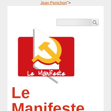
Jean Penichon
">
Le
Manifeste