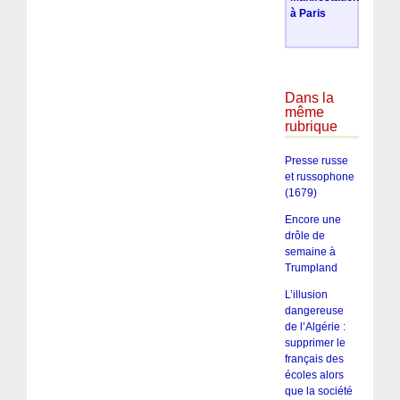
à Paris
Dans la
même
rubrique
Presse russe
et russophone
(1679)
Encore une
drôle de
semaine à
Trumpland
L’illusion
dangereuse
de l’Algérie :
supprimer le
français des
écoles alors
que la société