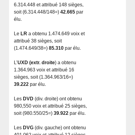
6.314.448 et attribué 148 sièges,
soit (6.314.448/148=)
42.665
par
élu.
Le
LR
a obtenu 1.474.649 voix et
attribué 38 sièges, soit
(1.474.649/38=)
85.310
par élu.
L’
UXD (extr. droite
) a obtenu
1.364.963 voix et attribué 16
sièges, soit (1.364.963/16=)
39.222
par élu.
Les
DVD
(div. droite) ont obtenu
980,550 voix et attribué 25 sièges,
soit (980.550/25=)
39.922
par élu.
Les
DVG
(div. gauche) ont obtenu
401.062 voix et attribué 12 sièges,