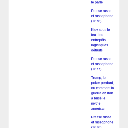
le parle
Presse russe
et russophone
(1678)
Kiev sous le
feu : les
entrepôts
logistiques
détruits
Presse russe
et russophone
(1677)
Trump, le
poker perdant,
ou comment la
guerre en Iran
a brisé le
mythe
américain
Presse russe
et russophone
(1676)