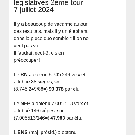
législatives 2ème tour
7 juillet 2024
Il y a beaucoup de vacarme autour
des résultats, mais il y un éléphant
dans la pièce que semble-t-il on ne
veut pas voir.
Il faudrait peut-être s’en
préoccuper !!!
Le
RN
a obtenu 8.745.249 voix et
attribué 88 sièges, soit
(8.745.249/88=)
99.378
par élu.
Le
NFP
a obtenu 7.005.513 voix et
attribué 146 sièges, soit
(7.005513/146=)
47.983
par élu.
L’
ENS
(maj. présid.) a obtenu