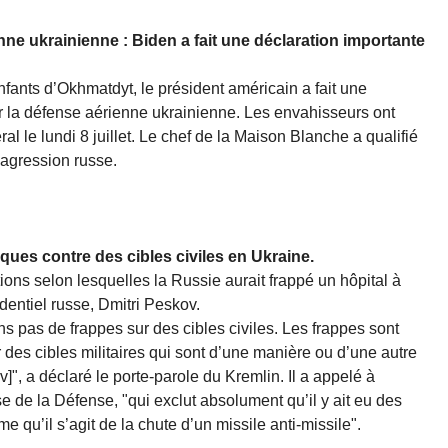
ne ukrainienne : Biden a fait une déclaration importante
enfants d’Okhmatdyt, le président américain a fait une
r la défense aérienne ukrainienne. Les envahisseurs ont
l le lundi 8 juillet. Le chef de la Maison Blanche a qualifié
l’agression russe.
aques contre des cibles civiles en Ukraine.
ons selon lesquelles la Russie aurait frappé un hôpital à
identiel russe, Dmitri Peskov.
s pas de frappes sur des cibles civiles. Les frappes sont
r des cibles militaires qui sont d’une manière ou d’une autre
v]", a déclaré le porte-parole du Kremlin. Il a appelé à
se de la Défense, "qui exclut absolument qu’il y ait eu des
me qu’il s’agit de la chute d’un missile anti-missile".