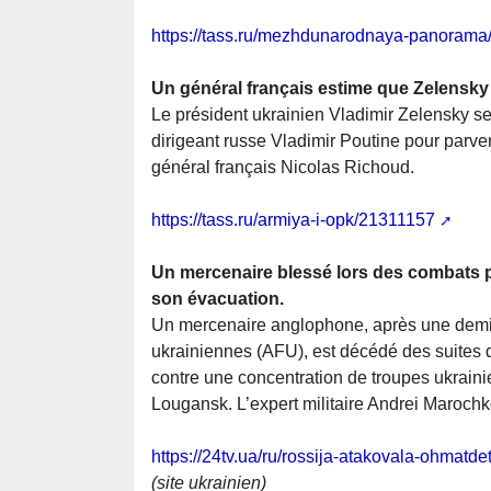
https://tass.ru/mezhdunarodnaya-panoram
Un général français estime que Zelensky
Le président ukrainien Vladimir Zelensky se
dirigeant russe Vladimir Poutine pour parveni
général français Nicolas Richoud.
https://tass.ru/armiya-i-opk/21311157
Un mercenaire blessé lors des combats 
son évacuation.
Un mercenaire anglophone, après une dem
ukrainiennes (AFU), est décédé des suites d
contre une concentration de troupes ukrai
Lougansk. L’expert militaire Andrei Maroch
https://24tv.ua/ru/rossija-atakovala-ohmat
(site ukrainien)