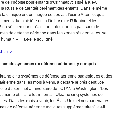
e de l’hôpital pour enfants d’Okhmatdyt, situé à Kiev.
 la Russie de tuer délibérément des enfants. Dans le même
 la clinique endommagée se trouvait l’usine Artem et qu’à
iments du ministère de la Défense de l’Ukraine et les
ien sûr, personne n’a dit non plus que les partisans de
èmes de défense aérienne dans les zones résidentielles, se
 humain » », a-t-elle souligné.
.html
zaines de systèmes de défense aérienne, y compris
l’Ukraine cinq systèmes de défense aérienne stratégiques et des
érienne dans les mois à venir, a déclaré le président Joe
icielle du sommet anniversaire de l’OTAN à Washington. "Les
umanie et l’Italie fourniront à l’Ukraine cinq systèmes de
es. Dans les mois à venir, les États-Unis et nos partenaires
èmes de défense aérienne tactiques supplémentaires", a-t-il