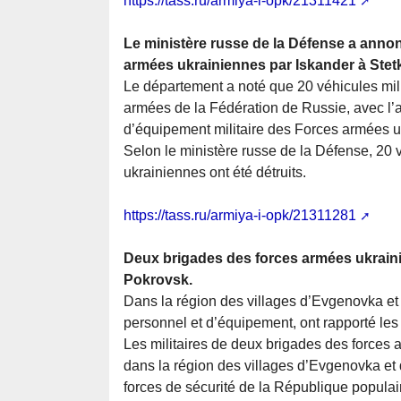
https://tass.ru/armiya-i-opk/21311421
Le ministère russe de la Défense a annon
armées ukrainiennes par Iskander à Stet
Le département a noté que 20 véhicules milit
armées de la Fédération de Russie, avec l’a
d’équipement militaire des Forces armées u
Selon le ministère russe de la Défense, 20 v
ukrainiennes ont été détruits.
https://tass.ru/armiya-i-opk/21311281
Deux brigades des forces armées ukrainie
Pokrovsk.
Dans la région des villages d’Evgenovka et
personnel et d’équipement, ont rapporté les
Les militaires de deux brigades des forces 
dans la région des villages d’Evgenovka e
forces de sécurité de la République popula