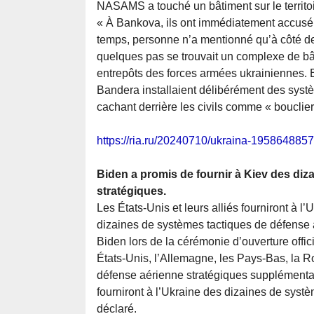
NASAMS a touché un bâtiment sur le territoir
« À Bankova, ils ont immédiatement accusé
temps, personne n’a mentionné qu’à côté de
quelques pas se trouvait un complexe de bât
entrepôts des forces armées ukrainiennes. B
Bandera installaient délibérément des syst
cachant derrière les civils comme « bouclier
https://ria.ru/20240710/ukraina-1958648857
Biden a promis de fournir à Kiev des di
stratégiques.
Les États-Unis et leurs alliés fourniront à 
dizaines de systèmes tactiques de défense a
Biden lors de la cérémonie d’ouverture off
États-Unis, l’Allemagne, les Pays-Bas, la Ro
défense aérienne stratégiques supplémentair
fourniront à l’Ukraine des dizaines de syst
déclaré.