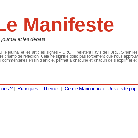
Le Manifeste
 journal et les débats
l le journal et les articles signés « URC », reflètent l’avis de l’URC. Sinon les
re champ de réflexion. Cela ne signifie donc pas forcément que nous approuvio
 commentaires en fin d’article, permet à chacune et chacun de s’exprimer et 
nous ?
|
Rubriques
|
Thèmes
|
Cercle Manouchian : Université popu