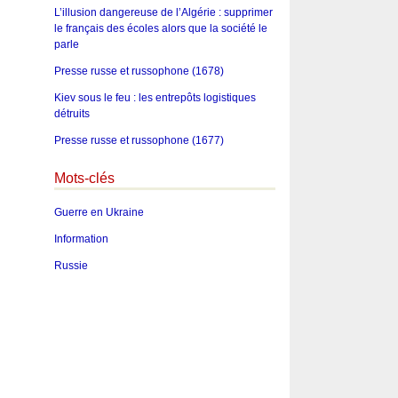
L’illusion dangereuse de l’Algérie : supprimer
le français des écoles alors que la société le
parle
Presse russe et russophone (1678)
Kiev sous le feu : les entrepôts logistiques
détruits
Presse russe et russophone (1677)
Mots-clés
Guerre en Ukraine
Information
Russie