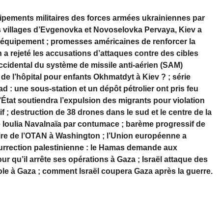
quipements militaires des forces armées ukrainiennes par
es villages d’Evgenovka et Novoselovka Pervaya, Kiev a
d’équipement ; promesses américaines de renforcer la
 a rejeté les accusations d’attaques contre des cibles
occidental du système de missile anti-aérien (SAM)
de l’hôpital pour enfants Okhmatdyt à Kiev ? ; série
 : une sous-station et un dépôt pétrolier ont pris feu
État soutiendra l’expulsion des migrants pour violation
f ; destruction de 38 drones dans le sud et le centre de la
é Ioulia Navalnaïa par contumace ; barème progressif de
aire de l’OTAN à Washington ; l’Union européenne a
surrection palestinienne : le Hamas demande aux
ur qu’il arrête ses opérations à Gaza ; Israël attaque des
le à Gaza ; comment Israël coupera Gaza après la guerre.