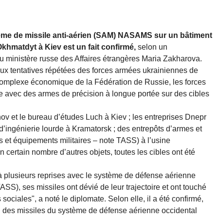
tème de missile anti-aérien (SAM) NASAMS sur un bâtiment
 Okhmatdyt à Kiev est un fait confirmé,
selon un
du ministère russe des Affaires étrangères Maria Zakharova.
 aux tentatives répétées des forces armées ukrainiennes de
mplexe économique de la Fédération de Russie, les forces
 avec des armes de précision à longue portée sur des cibles
nov et le bureau d’études Luch à Kiev ; les entreprises Dnepr
’ingénierie lourde à Kramatorsk ; des entrepôts d’armes et
 et équipements militaires – note TASS) à l’usine
un certain nombre d’autres objets, toutes les cibles ont été
à plusieurs reprises avec le système de défense aérienne
SS), ses missiles ont dévié de leur trajectoire et ont touché
 sociales", a noté le diplomate. Selon elle, il a été confirmé,
des missiles du système de défense aérienne occidental