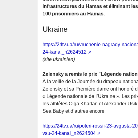
infrastructures du Hamas et éliminant les 
100 prisonniers au Hamas.
Ukraine
https://24tv.ua/ru/vruchenie-nagrady-nacio
24-kanal_n2624512
(site ukrainien)
Zelensky a remis le prix “Légende nationa
À la veille de la Journée du drapeau nation
Zelensky et sa Première dame ont honoré des
« Légende nationale de l’Ukraine ». Les pri
les athlètes Olga Kharlan et Alexander Usi
Sea Baby et d’autres encore.
https://24tv.ua/ru/poteri-rossii-23-avgusta-
vsu-24-kanal_n2624504