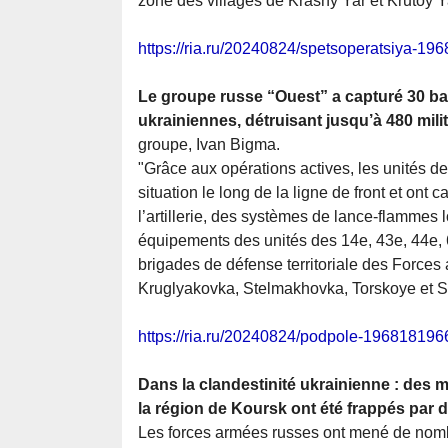
zone des villages de Krasny Yar et Krutoy Y
https://ria.ru/20240824/spetsoperatsiya-19
Le groupe russe “Ouest” a capturé 30 ba
ukrainiennes, détruisant jusqu’à 480 mili
groupe, Ivan Bigma.
"Grâce aux opérations actives, les unités de
situation le long de la ligne de front et ont 
l’artillerie, des systèmes de lance-flammes lo
équipements des unités des 14e, 43e, 44e,
brigades de défense territoriale des Force
Kruglyakovka, Stelmakhovka, Torskoye et 
https://ria.ru/20240824/podpole-196818196
Dans la clandestinité ukrainienne : des
la région de Koursk ont été frappés par 
Les forces armées russes ont mené de nombr