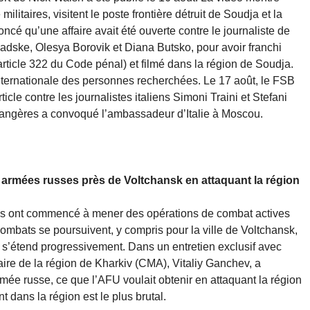
itaires, visitent le poste frontière détruit de Soudja et la
ncé qu’une affaire avait été ouverte contre le journaliste de
dske, Olesya Borovik et Diana Butsko, pour avoir franchi
l’article 322 du Code pénal) et filmé dans la région de Soudja.
ste internationale des personnes recherchées. Le 17 août, le FSB
cle contre les journalistes italiens Simoni Traini et Stefani
étrangères a convoqué l’ambassadeur d’Italie à Moscou.
es armées russes près de Voltchansk en attaquant la région
es ont commencé à mener des opérations de combat actives
combats se poursuivent, y compris pour la ville de Voltchansk,
 s’étend progressivement. Dans un entretien exclusif avec
taire de la région de Kharkiv (CMA), Vitaliy Ganchev, a
mée russe, ce que l’AFU voulait obtenir en attaquant la région
 dans la région est le plus brutal.