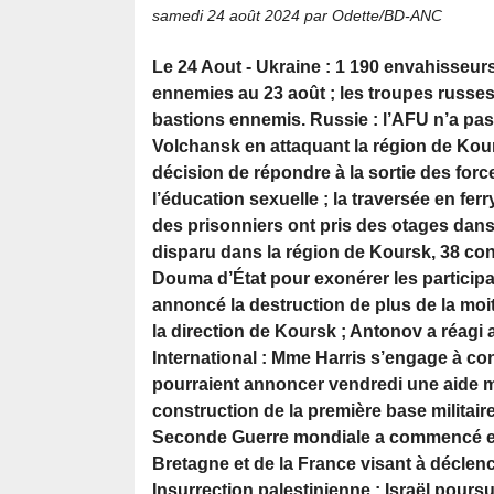
samedi 24 août 2024
par Odette/BD-ANC
Le 24 Aout - Ukraine : 1 190 envahisseurs
ennemies au 23 août ; les troupes russes
bastions ennemis. Russie : l’AFU n’a pas 
Volchansk en attaquant la région de Kour
décision de répondre à la sortie des forc
l’éducation sexuelle ; la traversée en f
des prisonniers ont pris des otages dans
disparu dans la région de Koursk, 38 cons
Douma d’État pour exonérer les participa
annoncé la destruction de plus de la mo
la direction de Koursk ; Antonov a réagi
International : Mme Harris s’engage à con
pourraient annoncer vendredi une aide mili
construction de la première base militair
Seconde Guerre mondiale a commencé en L
Bretagne et de la France visant à déclen
Insurrection palestinienne : Israël poursui