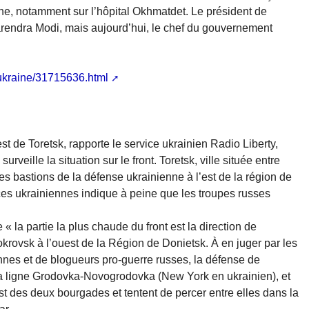
ne, notamment sur l’hôpital Okhmatdet. Le président de
arendra Modi, mais aujourd’hui, le chef du gouvernement
-ukraine/31715636.html
est de Toretsk, rapporte le service ukrainien Radio Liberty,
rveille la situation sur le front. Toretsk, ville située entre
es bastions de la défense ukrainienne à l’est de la région de
ces ukrainiennes indique à peine que les troupes russes
 la partie la plus chaude du front est la direction de
Pokrovsk à l’ouest de la Région de Donietsk. À en juger par les
nnes et de blogueurs pro-guerre russes, la défense de
la ligne Grodovka-Novogrodovka (New York en ukrainien), et
est des deux bourgades et tentent de percer entre elles dans la