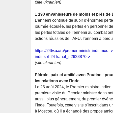
(site ukrainien)
1 190 envahisseurs de moins et près de 1
L’ennemi continue de subir d’énormes pertes 
journée écoulée, les pertes en personnel de
les pertes totales de l’ennemi au combat on
actions réussies de l’AFU, l’ennemi a perd
https://24tv.ua/ru/premer-ministr-indii-modi
indii-s-rf-24-kanal_n2623870
(site ukrainien)
Pétrole, paix et amitié avec Poutine : po
les relations avec l’Inde.
Le 23 août 2024, le Premier ministre indien 
première visite du Premier ministre dans no
aussi, plus généralement, du premier événeme
l’Inde. Toutefois, cette visite s’inscrit dans 
à Moscou, où il a échangé des propos ami