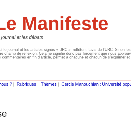
Le Manifeste
 journal et les débats
l le journal et les articles signés « URC », reflètent l’avis de l’URC. Sinon les
re champ de réflexion. Cela ne signifie donc pas forcément que nous approuvio
 commentaires en fin d’article, permet à chacune et chacun de s’exprimer et 
nous ?
|
Rubriques
|
Thèmes
|
Cercle Manouchian : Université popu
se