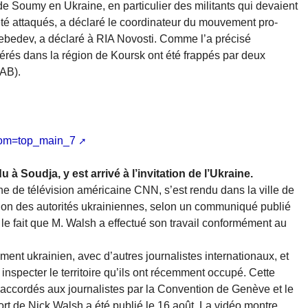
e Soumy en Ukraine, en particulier des militants qui devaient
été attaqués, a déclaré le coordinateur du mouvement pro-
Lebedev, a déclaré à RIA Novosti. Comme l’a précisé
nsférés dans la région de Koursk ont été frappés par deux
AB).
rom=top_main_7
 à Soudja, y est arrivé à l’invitation de l’Ukraine.
ne de télévision américaine CNN, s’est rendu dans la ville de
ation des autorités ukrainiennes, selon un communiqué publié
sur le fait que M. Walsh a effectué son travail conformément au
ment ukrainien, avec d’autres journalistes internationaux, et
specter le territoire qu’ils ont récemment occupé. Cette
 accordés aux journalistes par la Convention de Genève et le
ort de Nick Walsh a été publié le 16 août. La vidéo montre