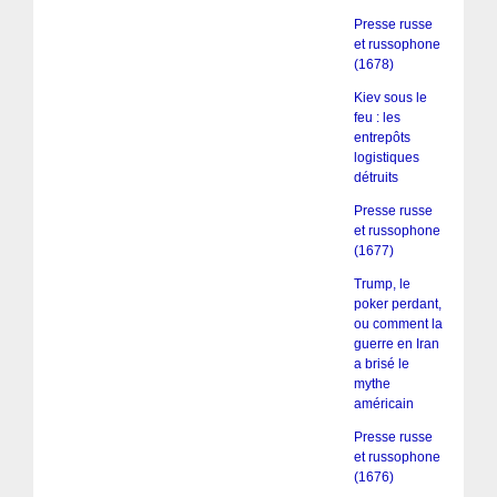
Presse russe
et russophone
(1678)
Kiev sous le
feu : les
entrepôts
logistiques
détruits
Presse russe
et russophone
(1677)
Trump, le
poker perdant,
ou comment la
guerre en Iran
a brisé le
mythe
américain
Presse russe
et russophone
(1676)