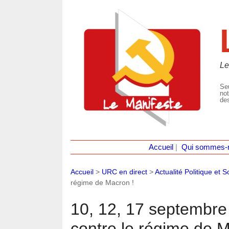
Le
Seu
not
des
Accueil
|
Qui sommes-
Accueil
>
URC en direct
>
Actualité Politique et S
régime de Macron !
10, 12, 17 septembre 
contre le régime de M