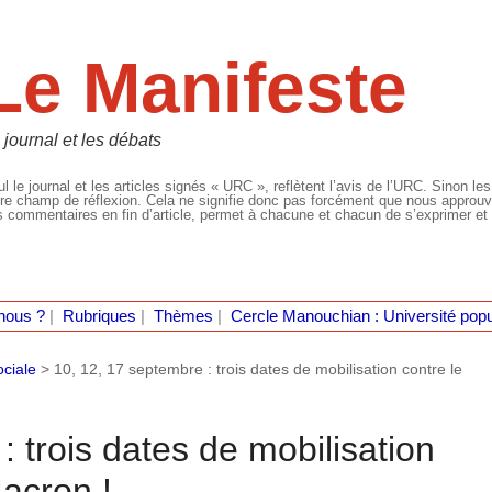
Le Manifeste
 journal et les débats
l le journal et les articles signés « URC », reflètent l’avis de l’URC. Sinon les
re champ de réflexion. Cela ne signifie donc pas forcément que nous approuvio
 commentaires en fin d’article, permet à chacune et chacun de s’exprimer et 
nous ?
|
Rubriques
|
Thèmes
|
Cercle Manouchian : Université popu
ociale
>
10, 12, 17 septembre : trois dates de mobilisation contre le
: trois dates de mobilisation
acron !