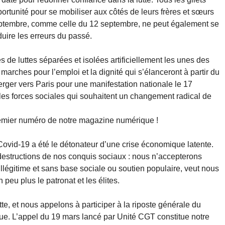
portunité pour se mobiliser aux côtés de leurs frères et sœurs
septembre, comme celle du 12 septembre, ne peut également se
uire les erreurs du passé.
s de luttes séparées et isolées artificiellement les unes des
arches pour l’emploi et la dignité qui s’élanceront à partir du
verger vers Paris pour une manifestation nationale le 17
s les forces sociales qui souhaitent un changement radical de
remier numéro de notre magazine numérique !
u Covid-19 a été le détonateur d’une crise économique latente.
estructions de nos conquis sociaux : nous n’accepterons
llégitime et sans base sociale ou soutien populaire, veut nous
 peu plus le patronat et les élites.
e, et nous appelons à participer à la riposte générale du
ue. L’appel du 19 mars lancé par Unité CGT constitue notre