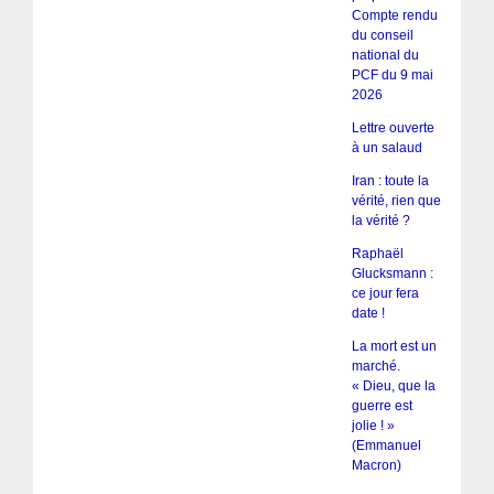
Compte rendu
du conseil
national du
PCF du 9 mai
2026
Lettre ouverte
à un salaud
Iran : toute la
vérité, rien que
la vérité ?
Raphaël
Glucksmann :
ce jour fera
date !
La mort est un
marché.
« Dieu, que la
guerre est
jolie ! »
(Emmanuel
Macron)