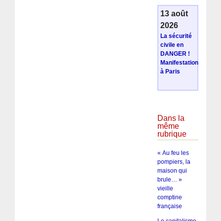
13 août
2026
La sécurité
civile en
DANGER !
Manifestation
à Paris
Dans la
même
rubrique
« Au feu les
pompiers, la
maison qui
brule… »
vieille
comptine
française
Le capitalisme