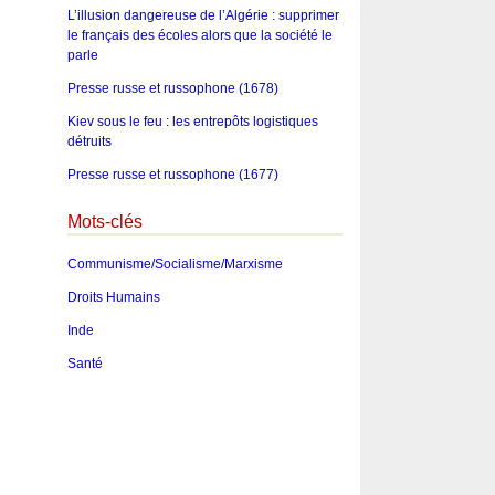
L’illusion dangereuse de l’Algérie : supprimer
le français des écoles alors que la société le
parle
Presse russe et russophone (1678)
Kiev sous le feu : les entrepôts logistiques
détruits
Presse russe et russophone (1677)
Mots-clés
Communisme/Socialisme/Marxisme
Droits Humains
Inde
Santé