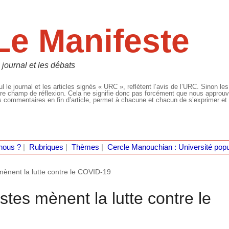
Le Manifeste
 journal et les débats
l le journal et les articles signés « URC », reflètent l’avis de l’URC. Sinon les
re champ de réflexion. Cela ne signifie donc pas forcément que nous approuvio
 commentaires en fin d’article, permet à chacune et chacun de s’exprimer et 
nous ?
|
Rubriques
|
Thèmes
|
Cercle Manouchian : Université popu
ènent la lutte contre le COVID-19
tes mènent la lutte contre le