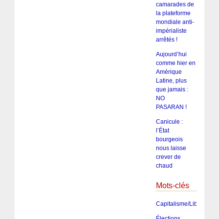
camarades de
la plateforme
mondiale anti-
impérialiste
arrêtés !
Aujourd’hui
comme hier en
Amérique
Latine, plus
que jamais :
NO
PASARAN !
Canicule :
l’État
bourgeois
nous laisse
crever de
chaud
Mots-clés
Capitalisme/Libéralism
Élections