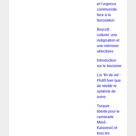
et l’urgence
communiste
face à la
fascisation
Boycott
culturel, une
indignation et
une mémoire
sélectives
Introduction
sur le fascisme
Loi ‘fin de vie’ :
Plutôt tuer que
de rebâtir le
système de
soins
Turquie :
liberté pour le
camarade
Miloš
Karavezić et
tous les