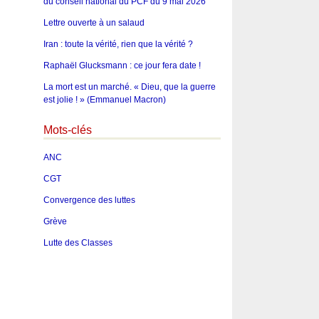
du conseil national du PCF du 9 mai 2026
Lettre ouverte à un salaud
Iran : toute la vérité, rien que la vérité ?
Raphaël Glucksmann : ce jour fera date !
La mort est un marché. « Dieu, que la guerre
est jolie ! » (Emmanuel Macron)
Mots-clés
ANC
CGT
Convergence des luttes
Grève
Lutte des Classes