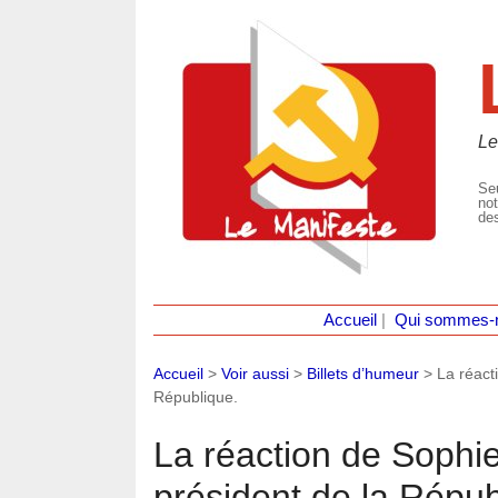
Le
Seu
not
des
Accueil
|
Qui sommes-
Accueil
>
Voir aussi
>
Billets d’humeur
>
La réact
République.
La réaction de Sophie
président de la Répub