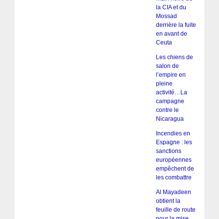
la CIA et du
Mossad
derrière la fuite
en avant de
Ceuta
Les chiens de
salon de
l’empire en
pleine
activité…La
campagne
contre le
Nicaragua
Incendies en
Espagne : les
sanctions
européennes
empêchent de
les combattre
Al Mayadeen
obtient la
feuille de route
pour la mise