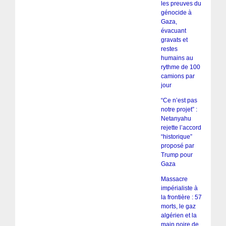
les preuves du
génocide à
Gaza,
évacuant
gravats et
restes
humains au
rythme de 100
camions par
jour
“Ce n’est pas
notre projet” :
Netanyahu
rejette l’accord
“historique”
proposé par
Trump pour
Gaza
Massacre
impérialiste à
la frontière : 57
morts, le gaz
algérien et la
main noire de