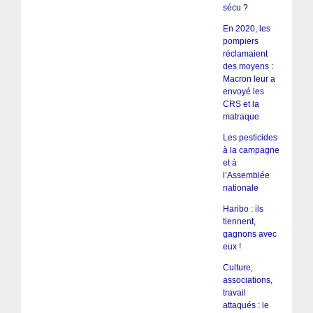
sécu ?
En 2020, les
pompiers
réclamaient
des moyens :
Macron leur a
envoyé les
CRS et la
matraque
Les pesticides
à la campagne
et à
l’Assemblée
nationale
Haribo : ils
tiennent,
gagnons avec
eux !
Culture,
associations,
travail
attaqués : le