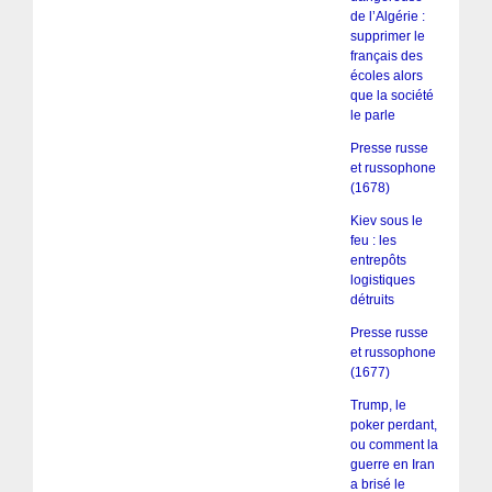
de l’Algérie :
supprimer le
français des
écoles alors
que la société
le parle
Presse russe
et russophone
(1678)
Kiev sous le
feu : les
entrepôts
logistiques
détruits
Presse russe
et russophone
(1677)
Trump, le
poker perdant,
ou comment la
guerre en Iran
a brisé le