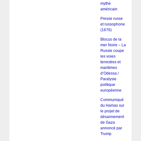
mythe
américain
Presse russe
et russophone
(1676)
Blocus de la
mer Noire – La
Russie coupe
les voies
terrestres et
maritimes
d’Odessa /
Paralysie
politique
européenne
Communiqué
du Hamas sur
le projet de
désarmement
de Gaza
annoncé par
Trump