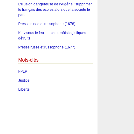
L’illusion dangereuse de l’Algérie : supprimer
le français des écoles alors que la société le
parle
Presse russe et russophone (1678)
Kiev sous le feu : les entrepôts logistiques
détruits
Presse russe et russophone (1677)
Mots-clés
FPLP
Justice
Liberté