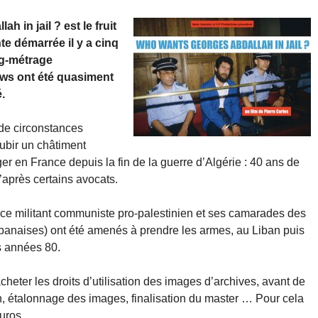
 in jail ? est le fruit
e démarrée il y a cinq
ng-métrage
ews ont été quasiment
.
de circonstances
ubir un châtiment
iger en France depuis la fin de la guerre d’Algérie : 40 ans de
d’après certains avocats.
 ce militant communiste pro-palestinien et ses camarades des
banaises) ont été amenés à prendre les armes, au Liban puis
s années 80.
cheter les droits d’utilisation des images d’archives, avant de
n, étalonnage des images, finalisation du master … Pour cela
uros.