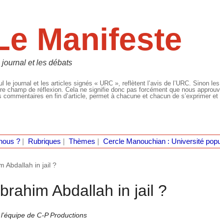
Le Manifeste
 journal et les débats
l le journal et les articles signés « URC », reflètent l’avis de l’URC. Sinon les
re champ de réflexion. Cela ne signifie donc pas forcément que nous approuvio
 commentaires en fin d’article, permet à chacune et chacun de s’exprimer et 
nous ?
|
Rubriques
|
Thèmes
|
Cercle Manouchian : Université popu
Abdallah in jail ?
rahim Abdallah in jail ?
 l’équipe de C-P Productions