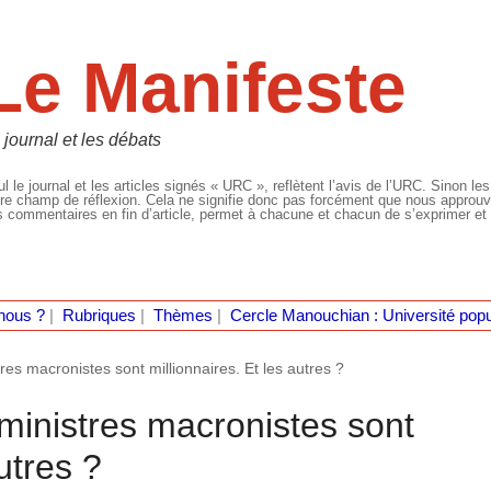
Le Manifeste
 journal et les débats
l le journal et les articles signés « URC », reflètent l’avis de l’URC. Sinon les
re champ de réflexion. Cela ne signifie donc pas forcément que nous approuvio
 commentaires en fin d’article, permet à chacune et chacun de s’exprimer et 
nous ?
|
Rubriques
|
Thèmes
|
Cercle Manouchian : Université popu
tres macronistes sont millionnaires. Et les autres ?
 ministres macronistes sont
utres ?