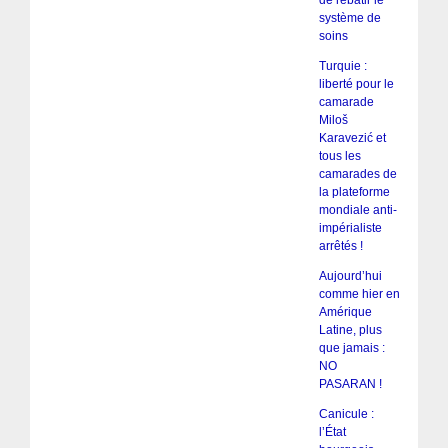
système de
soins
Turquie :
liberté pour le
camarade
Miloš
Karavezić et
tous les
camarades de
la plateforme
mondiale anti-
impérialiste
arrêtés !
Aujourd’hui
comme hier en
Amérique
Latine, plus
que jamais :
NO
PASARAN !
Canicule :
l’État