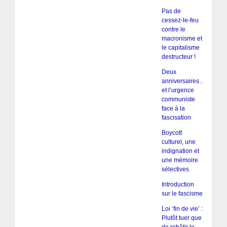
Pas de
cessez-le-feu
contre le
macronisme et
le capitalisme
destructeur !
Deux
anniversaires…
et l’urgence
communiste
face à la
fascisation
Boycott
culturel, une
indignation et
une mémoire
sélectives
Introduction
sur le fascisme
Loi ‘fin de vie’ :
Plutôt tuer que
de rebâtir le