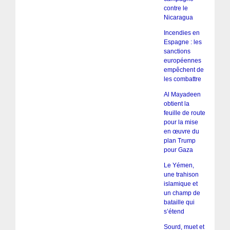
contre le
Nicaragua
Incendies en
Espagne : les
sanctions
européennes
empêchent de
les combattre
Al Mayadeen
obtient la
feuille de route
pour la mise
en œuvre du
plan Trump
pour Gaza
Le Yémen,
une trahison
islamique et
un champ de
bataille qui
s’étend
Sourd, muet et