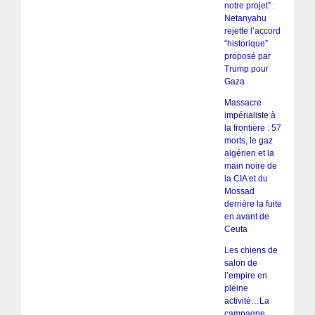
notre projet” :
Netanyahu
rejette l’accord
“historique”
proposé par
Trump pour
Gaza
Massacre
impérialiste à
la frontière : 57
morts, le gaz
algérien et la
main noire de
la CIA et du
Mossad
derrière la fuite
en avant de
Ceuta
Les chiens de
salon de
l’empire en
pleine
activité…La
campagne