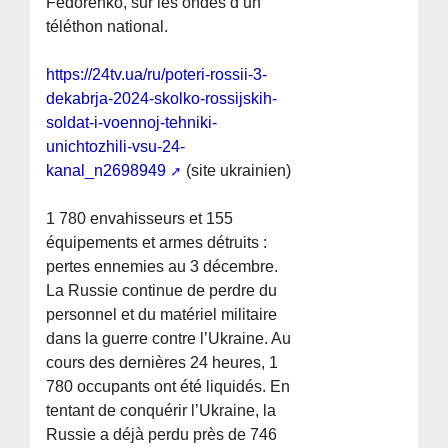
Fedorenko, sur les ondes d’un
téléthon national.
https://24tv.ua/ru/poteri-rossii-3-
dekabrja-2024-skolko-rossijskih-
soldat-i-voennoj-tehniki-
unichtozhili-vsu-24-
kanal_n2698949
(site ukrainien)
1 780 envahisseurs et 155
équipements et armes détruits :
pertes ennemies au 3 décembre.
La Russie continue de perdre du
personnel et du matériel militaire
dans la guerre contre l’Ukraine. Au
cours des dernières 24 heures, 1
780 occupants ont été liquidés. En
tentant de conquérir l’Ukraine, la
Russie a déjà perdu près de 746