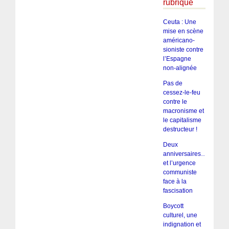
rubrique
Ceuta : Une
mise en scène
américano-
sioniste contre
l’Espagne
non-alignée
Pas de
cessez-le-feu
contre le
macronisme et
le capitalisme
destructeur !
Deux
anniversaires…
et l’urgence
communiste
face à la
fascisation
Boycott
culturel, une
indignation et