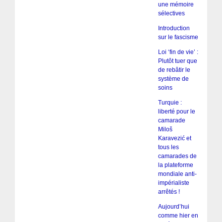
une mémoire
sélectives
Introduction
sur le fascisme
Loi ‘fin de vie’ :
Plutôt tuer que
de rebâtir le
système de
soins
Turquie :
liberté pour le
camarade
Miloš
Karavezić et
tous les
camarades de
la plateforme
mondiale anti-
impérialiste
arrêtés !
Aujourd’hui
comme hier en