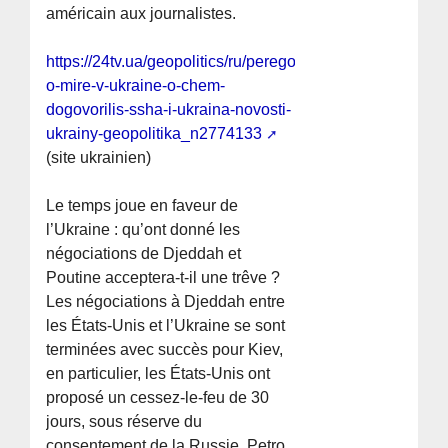
américain aux journalistes.
https://24tv.ua/geopolitics/ru/peregovory-
o-mire-v-ukraine-o-chem-
dogovorilis-ssha-i-ukraina-novosti-
ukrainy-geopolitika_n2774133
(site ukrainien)
Le temps joue en faveur de
l’Ukraine : qu’ont donné les
négociations de Djeddah et
Poutine acceptera-t-il une trêve ?
Les négociations à Djeddah entre
les États-Unis et l’Ukraine se sont
terminées avec succès pour Kiev,
en particulier, les États-Unis ont
proposé un cessez-le-feu de 30
jours, sous réserve du
consentement de la Russie. Petro