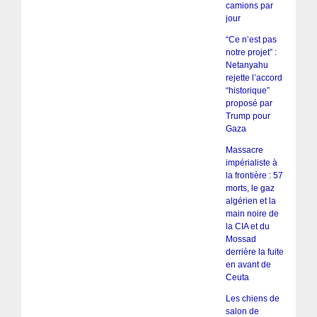
camions par
jour
“Ce n’est pas
notre projet” :
Netanyahu
rejette l’accord
“historique”
proposé par
Trump pour
Gaza
Massacre
impérialiste à
la frontière : 57
morts, le gaz
algérien et la
main noire de
la CIA et du
Mossad
derrière la fuite
en avant de
Ceuta
Les chiens de
salon de