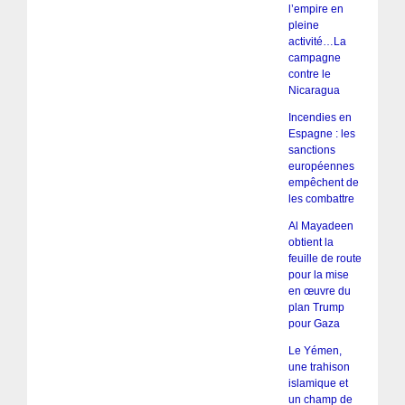
l’empire en
pleine
activité…La
campagne
contre le
Nicaragua
Incendies en
Espagne : les
sanctions
européennes
empêchent de
les combattre
Al Mayadeen
obtient la
feuille de route
pour la mise
en œuvre du
plan Trump
pour Gaza
Le Yémen,
une trahison
islamique et
un champ de