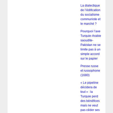
La dialectique
de l’édification
du socialisme
communiste et
le marché ?
Pourquoi l’axe
Turquie-Arabie
saoudite-
Pakistan ne se
limite pas à un
simple accord
sur le papier
Presse russe
et russophone
(1680)
« Le pipeline
décidera de
tout » : la
Turquie perd
des bénéfices
mais ne veut
pas céder ses