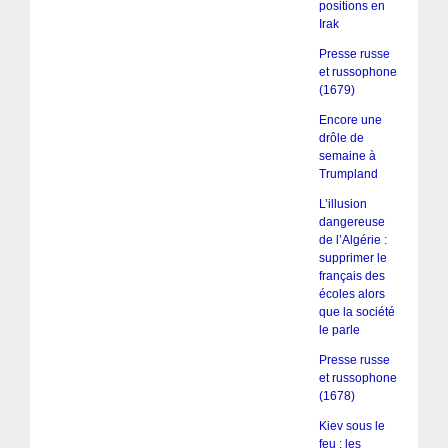
positions en
Irak
Presse russe
et russophone
(1679)
Encore une
drôle de
semaine à
Trumpland
L’illusion
dangereuse
de l’Algérie :
supprimer le
français des
écoles alors
que la société
le parle
Presse russe
et russophone
(1678)
Kiev sous le
feu : les