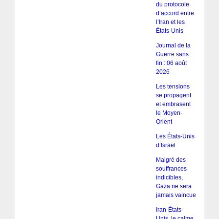
du protocole
d’accord entre
l’Iran et les
États-Unis
Journal de la
Guerre sans
fin : 06 août
2026
Les tensions
se propagent
et embrasent
le Moyen-
Orient
Les États-Unis
d’Israël
Malgré des
souffrances
indicibles,
Gaza ne sera
jamais vaincue
Iran-États-
Unis, le calme