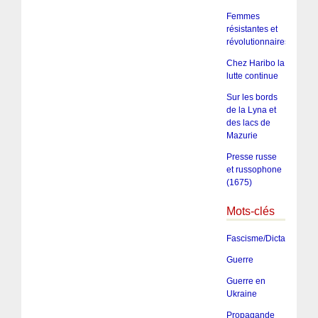
Femmes
résistantes et
révolutionnaires
Chez Haribo la
lutte continue
Sur les bords
de la Lyna et
des lacs de
Mazurie
Presse russe
et russophone
(1675)
Mots-clés
Fascisme/Dictature/Tota
Guerre
Guerre en
Ukraine
Propagande