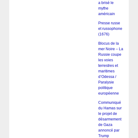
a brisé le
mythe
américain
Presse russe
et russophone
(1676)
Blocus de la
mer Noire – La
Russie coupe
les voies
terrestres et
maritimes
d’Odessa /
Paralysie
politique
européenne
Communiqué
du Hamas sur
le projet de
désarmement
de Gaza
annoncé par
Trump