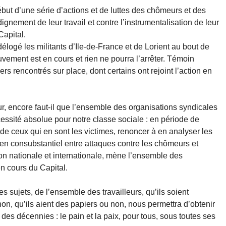
ébut d’une série d’actions et de luttes des chômeurs et des
 dignement de leur travail et contre l’instrumentalisation de leur
apital.
délogé les militants d’Ile-de-France et de Lorient au bout de
ement est en cours et rien ne pourra l’arrêter. Témoin
s rencontrés sur place, dont certains ont rejoint l’action en
ur, encore faut-il que l’ensemble des organisations syndicales
essité absolue pour notre classe sociale : en période de
e ceux qui en sont les victimes, renoncer à en analyser les
lien consubstantiel entre attaques contre les chômeurs et
tion nationale et internationale, mène l’ensemble des
en cours du Capital.
es sujets, de l’ensemble des travailleurs, qu’ils soient
non, qu’ils aient des papiers ou non, nous permettra d’obtenir
es décennies : le pain et la paix, pour tous, sous toutes ses