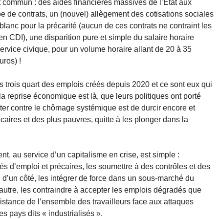
nt commun : des aides financières massives de l’État aux
 de contrats, un (nouvel) allègement des cotisations sociales
blanc pour la précarité (aucun de ces contrats ne contraint les
n CDI), une disparition pure et simple du salaire horaire
rvice civique, pour un volume horaire allant de 20 à 35
ros) !
 trois quart des emplois créés depuis 2020 et ce sont eux qui
a reprise économique est là, que leurs politiques ont porté
tter contre le chômage systémique est de durcir encore et
caires et des plus pauvres, quitte à les plonger dans la
nt, au service d’un capitalisme en crise, est simple :
vés d’emploi et précaires, les soumettre à des contrôles et des
, d’un côté, les intégrer de force dans un sous-marché du
 l’autre, les contraindre à accepter les emplois dégradés que
résistance de l’ensemble des travailleurs face aux attaques
s pays dits « industrialisés ».