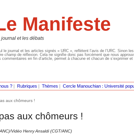
Le Manifeste
 journal et les débats
l le journal et les articles signés « URC », reflètent l’avis de l’URC. Sinon les
re champ de réflexion. Cela ne signifie donc pas forcément que nous approuvio
 commentaires en fin d’article, permet à chacune et chacun de s’exprimer et 
nous ?
|
Rubriques
|
Thèmes
|
Cercle Manouchian : Université popu
as aux chômeurs !
pas aux chômeurs !
/ANC)/Vidéo Henry Ansaldi (CGT/ANC)