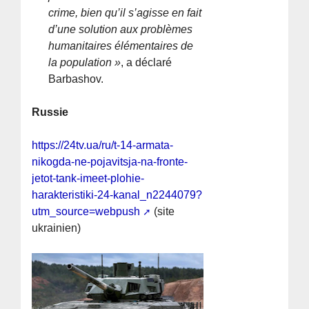
crime, bien qu’il s’agisse en fait
d’une solution aux problèmes
humanitaires élémentaires de
la population »
, a déclaré
Barbashov.
Russie
https://24tv.ua/ru/t-14-armata-
nikogda-ne-pojavitsja-na-fronte-
jetot-tank-imeet-plohie-
harakteristiki-24-kanal_n2244079?
utm_source=webpush
(site
ukrainien)