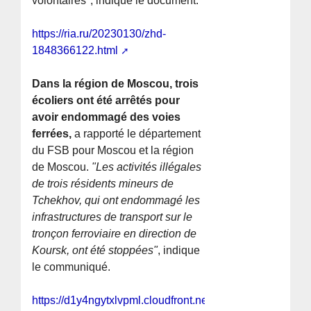
volontaires", indique le document.
https://ria.ru/20230130/zhd-
1848366122.html
Dans la région de Moscou, trois
écoliers ont été arrêtés pour
avoir endommagé des voies
ferrées,
a rapporté le département
du FSB pour Moscou et la région
de Moscou.
"Les activités illégales
de trois résidents mineurs de
Tchekhov, qui ont endommagé les
infrastructures de transport sur le
tronçon ferroviaire en direction de
Koursk, ont été stoppées"
, indique
le communiqué.
https://d1y4ngytxlvpml.cloudfront.net/a/oni-