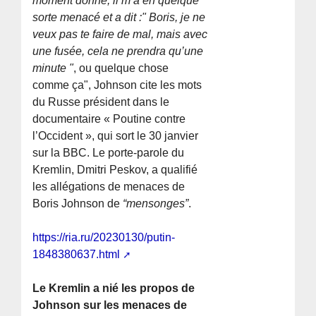
moment donné, il m’a en quelque
sorte menacé et a dit :" Boris, je ne
veux pas te faire de mal, mais avec
une fusée, cela ne prendra qu’une
minute "
, ou quelque chose
comme ça", Johnson cite les mots
du Russe président dans le
documentaire « Poutine contre
l’Occident », qui sort le 30 janvier
sur la BBC. Le porte-parole du
Kremlin, Dmitri Peskov, a qualifié
les allégations de menaces de
Boris Johnson de
“mensonges”
.
https://ria.ru/20230130/putin-
1848380637.html
Le Kremlin a nié les propos de
Johnson sur les menaces de