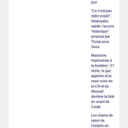
jour
“Ce n’est pas
notre projet” :
Netanyahu
rejette l’accord
“historique”
proposé par
Trump pour
Gaza
Massacre
impérialiste à
la frontière : 57
morts, le gaz
algérien et la
main noire de
la CIA et du
Mossad
derrière la fuite
en avant de
Ceuta
Les chiens de
salon de
l’empire en