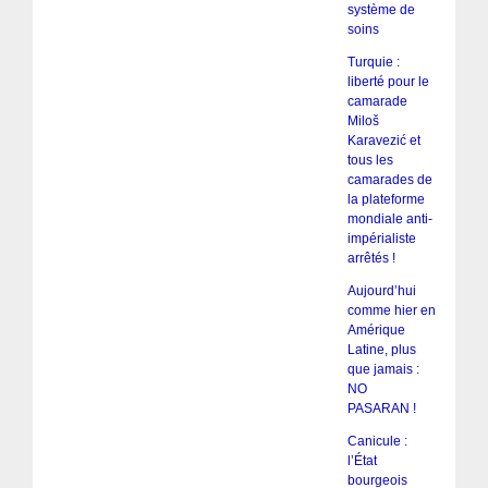
système de
soins
Turquie :
liberté pour le
camarade
Miloš
Karavezić et
tous les
camarades de
la plateforme
mondiale anti-
impérialiste
arrêtés !
Aujourd’hui
comme hier en
Amérique
Latine, plus
que jamais :
NO
PASARAN !
Canicule :
l’État
bourgeois