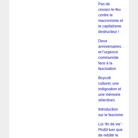
Pas de
cessez-le-feu
contre le
macronisme et
le capitalisme
destructeur !
Deux
anniversaires…
et l’urgence
communiste
face à la
fascisation
Boycott
culturel, une
indignation et
une mémoire
sélectives
Introduction
sur le fascisme
Loi ‘fin de vie’ :
Plutôt tuer que
de rebâtir le