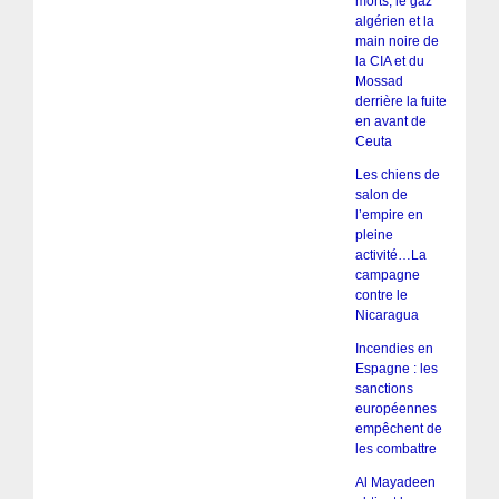
morts, le gaz
algérien et la
main noire de
la CIA et du
Mossad
derrière la fuite
en avant de
Ceuta
Les chiens de
salon de
l’empire en
pleine
activité…La
campagne
contre le
Nicaragua
Incendies en
Espagne : les
sanctions
européennes
empêchent de
les combattre
Al Mayadeen