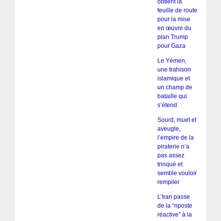
obtient la
feuille de route
pour la mise
en œuvre du
plan Trump
pour Gaza
Le Yémen,
une trahison
islamique et
un champ de
bataille qui
s’étend
Sourd, muet et
aveugle,
l’empire de la
piraterie n’a
pas assez
trinqué et
semble vouloir
rempiler
L’Iran passe
de la “riposte
réactive” à la