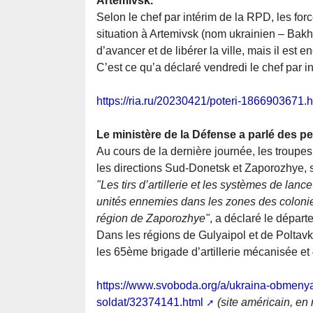
Artemivsk.
Selon le chef par intérim de la RPD, les forc
situation à Artemivsk (nom ukrainien – Bakhmu
d’avancer et de libérer la ville, mais il est
C’est ce qu’a déclaré vendredi le chef par 
https://ria.ru/20230421/poteri-1866903671.h
Le ministère de la Défense a parlé des p
Au cours de la dernière journée, les troupes
les directions Sud-Donetsk et Zaporozhye, s
"Les tirs d’artillerie et les systèmes de la
unités ennemies dans les zones des coloni
région de Zaporozhye"
, a déclaré le départe
Dans les régions de Gulyaipol et de Poltavk
les 65ème brigade d’artillerie mécanisée e
https://www.svoboda.org/a/ukraina-obmeny
soldat/32374141.html
(site américain, en 