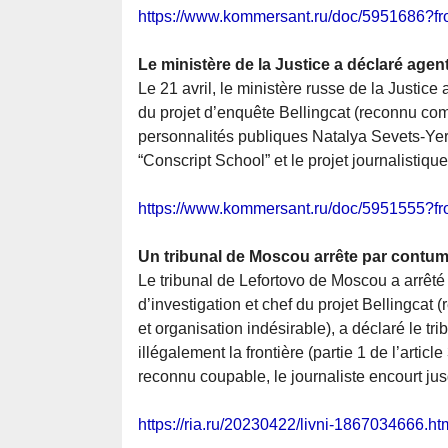
https://www.kommersant.ru/doc/5951686?f
Le ministère de la Justice a déclaré agent
Le 21 avril, le ministère russe de la Justice 
du projet d’enquête Bellingcat (reconnu com
personnalités publiques Natalya Sevets-Yerm
“Conscript School” et le projet journalistiqu
https://www.kommersant.ru/doc/5951555?f
Un tribunal de Moscou arrête par contuma
Le tribunal de Lefortovo de Moscou a arrêté
d’investigation et chef du projet Bellingca
et organisation indésirable), a déclaré le tr
illégalement la frontière (partie 1 de l’arti
reconnu coupable, le journaliste encourt ju
https://ria.ru/20230422/livni-1867034666.ht