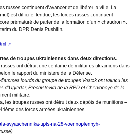
es russes continuent d’avancer et de libérer la ville. La
t) est difficile, tendue, les forces russes continuent
 encore prématuré de parler de la formation d’un « chaudron ».
intérim du DPR Denis Pushilin.
tml
ertes de troupes ukrainiennes dans deux directions.
 russes ont détruit une centaine de militaires ukrainiens dans
elon le rapport du ministère de la Défense.
nce-flammes lourds du groupe de troupes Vostok ont vaincu les
es d’Ugledar, Prechistovka de la RPD et Chervonoye de la
ment militaire.
a, les troupes russes ont détruit deux dépôts de munitions –
t 44ème des forces armées ukrainiennes.
ala-svyaschennika-upts-na-28-voennoplennyh-
russe)