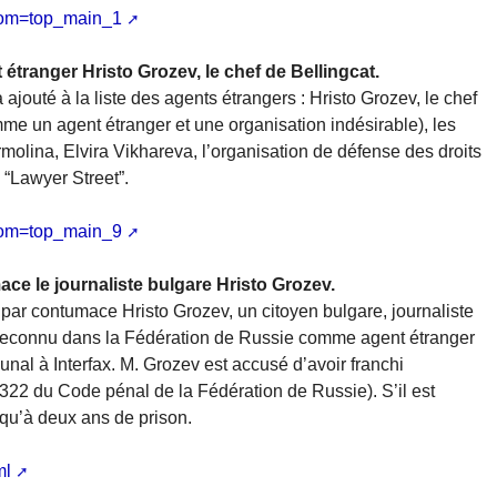
rom=top_main_1
 étranger Hristo Grozev, le chef de Bellingcat.
a ajouté à la liste des agents étrangers : Hristo Grozev, le chef
me un agent étranger et une organisation indésirable), les
olina, Elvira Vikhareva, l’organisation de défense des droits
e “Lawyer Street”.
rom=top_main_9
ce le journaliste bulgare Hristo Grozev.
 par contumace Hristo Grozev, un citoyen bulgare, journaliste
t (reconnu dans la Fédération de Russie comme agent étranger
ibunal à Interfax. M. Grozev est accusé d’avoir franchi
cle 322 du Code pénal de la Fédération de Russie). S’il est
squ’à deux ans de prison.
ml