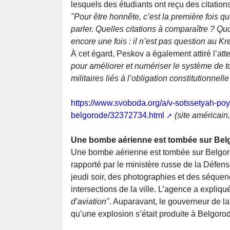
lesquels des étudiants ont reçu des citations
"Pour être honnête, c’est la première fois qu
parler. Quelles citations à comparaître ? Q
encore une fois : il n’est pas question au K
À cet égard, Peskov a également attiré l’atte
pour améliorer et numériser le système de t
militaires liés à l’obligation constitutionnell
https://www.svoboda.org/a/v-sotssetyah-poya
belgorode/32372734.html
(site américain
Une bombe aérienne est tombée sur Belg
Une bombe aérienne est tombée sur Belgorod
rapporté par le ministère russe de la Défen
jeudi soir, des photographies et des séquen
intersections de la ville. L’agence a expliq
d’aviation"
. Auparavant, le gouverneur de l
qu’une explosion s’était produite à Belgorod.