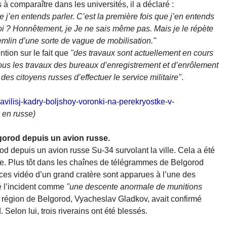
 à comparaître dans les universités, il a déclaré :
e j’en entends parler. C’est la première fois que j’en entends
uoi ? Honnêtement, je Je ne sais même pas. Mais je le répète
remlin d’une sorte de vague de mobilisation."
ntion sur le fait que
"des travaux sont actuellement en cours
ous les travaux des bureaux d’enregistrement et d’enrôlement
e des citoyens russes d’effectuer le service militaire"
.
vilisj-kadry-boljshoy-voronki-na-perekryostke-v-
, en russe)
orod depuis un avion russe.
 depuis un avion russe Su-34 survolant la ville. Cela a été
se. Plus tôt dans les chaînes de télégrammes de Belgorod
ces vidéo d’un grand cratère sont apparues à l’une des
ué l’incident comme
"une descente anormale de munitions
a région de Belgorod, Vyacheslav Gladkov, avait confirmé
 Selon lui, trois riverains ont été blessés.