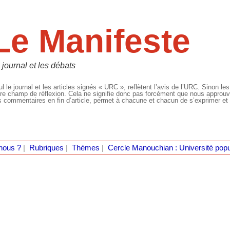
Le Manifeste
 journal et les débats
l le journal et les articles signés « URC », reflètent l’avis de l’URC. Sinon les
re champ de réflexion. Cela ne signifie donc pas forcément que nous approuvio
 commentaires en fin d’article, permet à chacune et chacun de s’exprimer et 
nous ?
|
Rubriques
|
Thèmes
|
Cercle Manouchian : Université popu