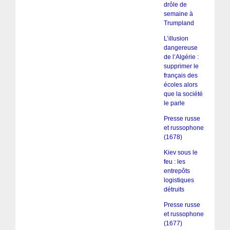
drôle de
semaine à
Trumpland
L’illusion
dangereuse
de l’Algérie :
supprimer le
français des
écoles alors
que la société
le parle
Presse russe
et russophone
(1678)
Kiev sous le
feu : les
entrepôts
logistiques
détruits
Presse russe
et russophone
(1677)