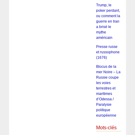
Trump, le
poker perdant,
ou comment la
guerre en Iran
a brisé le
mythe
américain
Presse russe
et russophone
(1676)
Blocus de la
mer Noire – La
Russie coupe
les voies
terrestres et
maritimes
d’Odessa /
Paralysie
politique
européenne
Mots-clés