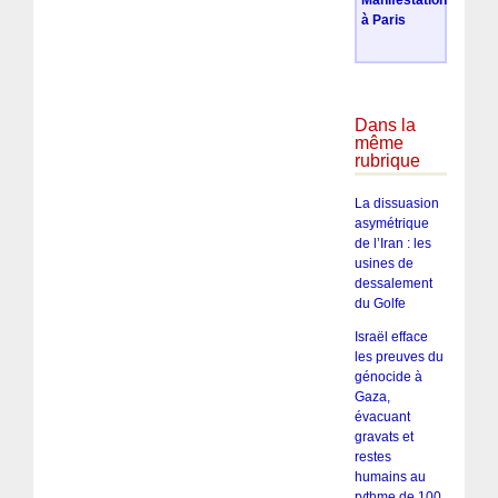
Manifestation
à Paris
Dans la
même
rubrique
La dissuasion
asymétrique
de l’Iran : les
usines de
dessalement
du Golfe
Israël efface
les preuves du
génocide à
Gaza,
évacuant
gravats et
restes
humains au
rythme de 100