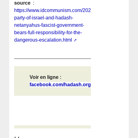
source
:
https://www.idcommunism.com/2023/10/communist-
party-of-israel-and-hadash-
netanyahus-fascist-government-
bears-full-responsibility-for-the-
dangerous-escalation.html
Voir en ligne :
facebook.com/hadash.org.il