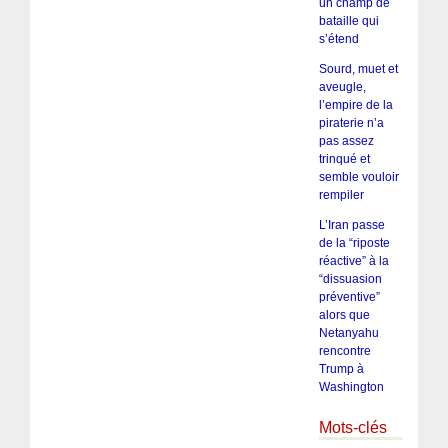
un champ de
bataille qui
s’étend
Sourd, muet et
aveugle,
l’empire de la
piraterie n’a
pas assez
trinqué et
semble vouloir
rempiler
L’Iran passe
de la “riposte
réactive” à la
“dissuasion
préventive”
alors que
Netanyahu
rencontre
Trump à
Washington
Mots-clés