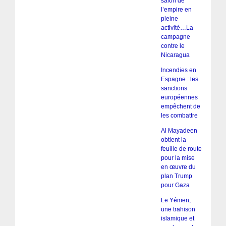
salon de
l’empire en
pleine
activité…La
campagne
contre le
Nicaragua
Incendies en
Espagne : les
sanctions
européennes
empêchent de
les combattre
Al Mayadeen
obtient la
feuille de route
pour la mise
en œuvre du
plan Trump
pour Gaza
Le Yémen,
une trahison
islamique et