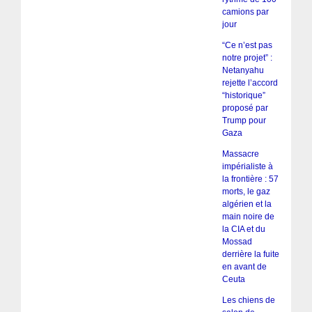
camions par
jour
“Ce n’est pas
notre projet” :
Netanyahu
rejette l’accord
“historique”
proposé par
Trump pour
Gaza
Massacre
impérialiste à
la frontière : 57
morts, le gaz
algérien et la
main noire de
la CIA et du
Mossad
derrière la fuite
en avant de
Ceuta
Les chiens de