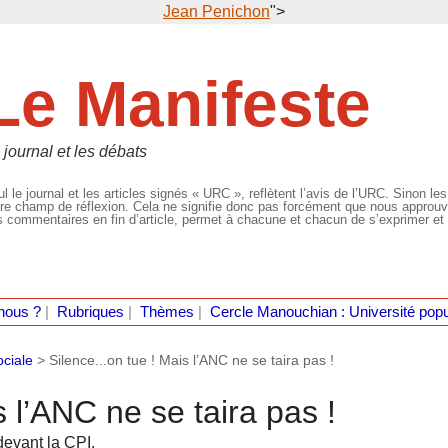
Jean Penichon
">
Le Manifeste
 journal et les débats
l le journal et les articles signés « URC », reflètent l’avis de l’URC. Sinon les
re champ de réflexion. Cela ne signifie donc pas forcément que nous approuvio
 commentaires en fin d’article, permet à chacune et chacun de s’exprimer et 
nous ?
|
Rubriques
|
Thèmes
|
Cercle Manouchian : Université popu
ociale
>
Silence...on tue ! Mais l’ANC ne se taira pas !
s l’ANC ne se taira pas !
devant la CPI.