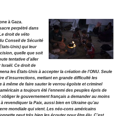
hone à Gaza.
sacre perpétré dans
Le droit de véto
u Conseil de Sécurité
tats-Unis) qui leur
ision, quelle que soit
ute tentative d’aller
Israël. Ce droit de
mena les États-Unis à accepter la création de l’ONU. Seule
re d’insurrections, mettant en grande difficulté les
 même de faire sauter le verrou égoïste et criminel
 américain a toujours été l’ennemi des peuples épris de
n et obliger le gouvernement français a demander au moins
 à revendiquer la Paix, aussi bien en Ukraine qu’au
erre mondiale qui vient. Les néo-cons américains
onnette peut très bien les écouter pour être élu. C’est