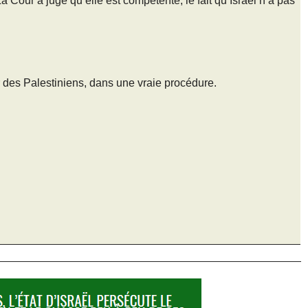
a Cour a jugé qu’elle est compétente, le fait qu’Israel n’a pas
r des Palestiniens, dans une vraie procédure.