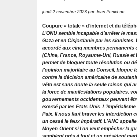
jeudi 2 novembre 2023
par Jean Penichon
Coupure « totale » d’internet et du télép
L’ONU semble incapable d’arrêter le mas
Gaza et en Cisjordanie par les sionistes. 
accordé aux cinq membres permanents d
(Chine, France, Royaume-Uni, Russie et É
permet de bloquer toute résolution ou déc
l’opinion majoritaire au Conseil, bloque to
contre la décision américaine de soutenir 
véto est sans doute la seule raison qui a
la force de manifestations populaires, voi
gouvernements occidentaux peuvent être à
exercé par les États-Unis. L’impérialisme
Paix. Il nous faut braver les interdictio
un cessé le feux impératif. L’ANC appelle
Moyen-Orient si l’on veut empêcher la gu
semblent près à tout et un président mari