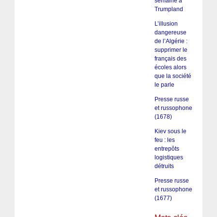
semaine à
Trumpland
L’illusion
dangereuse
de l’Algérie :
supprimer le
français des
écoles alors
que la société
le parle
Presse russe
et russophone
(1678)
Kiev sous le
feu : les
entrepôts
logistiques
détruits
Presse russe
et russophone
(1677)