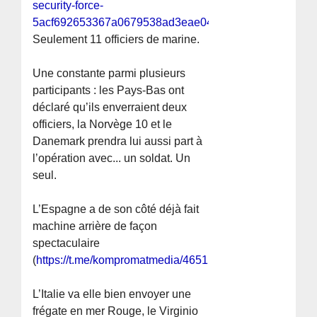
security-force-
5acf692653367a0679538ad3eae0444e
).
Seulement 11 officiers de marine.
Une constante parmi plusieurs
participants : les Pays-Bas ont
déclaré qu’ils enverraient deux
officiers, la Norvège 10 et le
Danemark prendra lui aussi part à
l’opération avec... un soldat. Un
seul.
L’Espagne a de son côté déjà fait
machine arrière de façon
spectaculaire
(
https://t.me/kompromatmedia/4651
).
L’Italie va elle bien envoyer une
frégate en mer Rouge, le Virginio