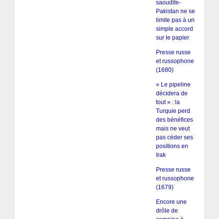
saoudite-
Pakistan ne se
limite pas à un
simple accord
sur le papier
Presse russe
et russophone
(1680)
« Le pipeline
décidera de
tout » : la
Turquie perd
des bénéfices
mais ne veut
pas céder ses
positions en
Irak
Presse russe
et russophone
(1679)
Encore une
drôle de