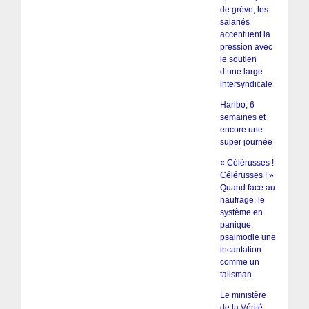
de grève, les
salariés
accentuent la
pression avec
le soutien
d’une large
intersyndicale
Haribo, 6
semaines et
encore une
super journée
« Célérusses !
Célérusses ! »
Quand face au
naufrage, le
système en
panique
psalmodie une
incantation
comme un
talisman.
Le ministère
de la Vérité