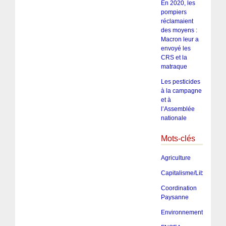
En 2020, les
pompiers
réclamaient
des moyens :
Macron leur a
envoyé les
CRS et la
matraque
Les pesticides
à la campagne
et à
l’Assemblée
nationale
Mots-clés
Agriculture
Capitalisme/Libéralism
Coordination
Paysanne
Environnement