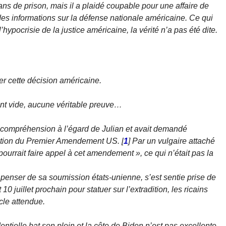
ans de prison, mais il a plaidé coupable pour une affaire de
 des informations sur la défense nationale américaine. Ce qui
ypocrisie de la justice américaine, la vérité n’a pas été dite.
r cette décision américaine.
ent vide, aucune véritable preuve…
de compréhension à l’égard de Julian et avait demandé
ication du Premier Amendement US.
[
1
]
Par un vulgaire attaché
pourrait faire appel à cet amendement »
, ce qui n’était pas la
 penser de sa soumission états-unienne, s’est sentie prise de
10 juillet prochain pour statuer sur l’extradition, les ricains
cle attendue.
tielle bat son plein et la côte de Biden n’est pas excellente,