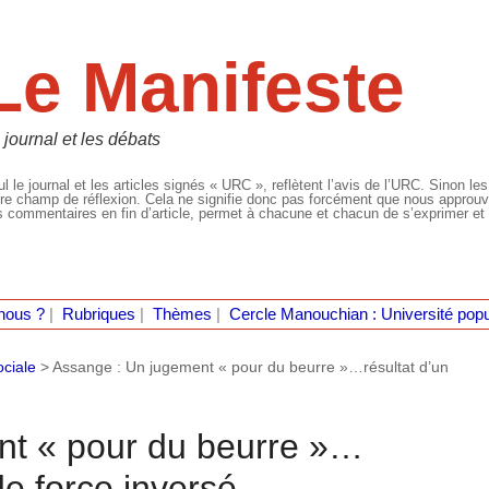
Le Manifeste
 journal et les débats
l le journal et les articles signés « URC », reflètent l’avis de l’URC. Sinon les
re champ de réflexion. Cela ne signifie donc pas forcément que nous approuvio
 commentaires en fin d’article, permet à chacune et chacun de s’exprimer et 
nous ?
|
Rubriques
|
Thèmes
|
Cercle Manouchian : Université popu
ociale
>
Assange : Un jugement « pour du beurre »…résultat d’un
nt « pour du beurre »…
de force inversé