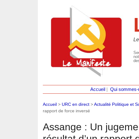
Le
Seu
not
des
Accueil
|
Qui sommes-
Accueil
>
URC en direct
>
Actualité Politique et S
rapport de force inversé
Assange : Un jugeme
résultat d’un rapport 