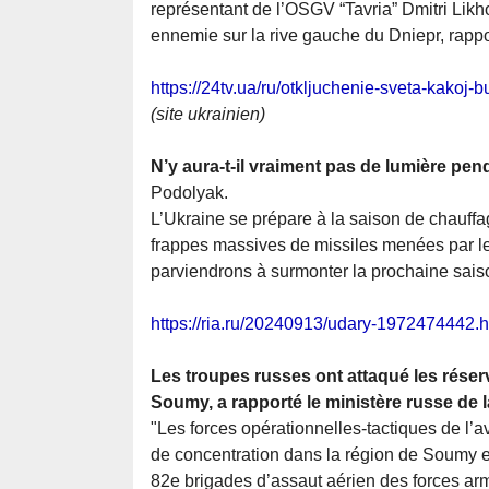
représentant de l’OSGV “Tavria” Dmitri Likh
ennemie sur la rive gauche du Dniepr, rapp
https://24tv.ua/ru/otkljuchenie-sveta-kako
(site ukrainien)
N’y aura-t-il vraiment pas de lumière pe
Podolyak.
L’Ukraine se prépare à la saison de chauff
frappes massives de missiles menées par le
parviendrons à surmonter la prochaine sais
https://ria.ru/20240913/udary-1972474442.h
Les troupes russes ont attaqué les réser
Soumy, a rapporté le ministère russe de 
"Les forces opérationnelles-tactiques de l’a
de concentration dans la région de Soumy e
82e brigades d’assaut aérien des forces arm