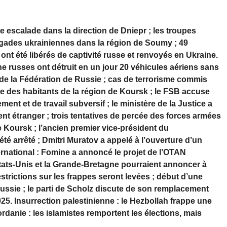
te escalade dans la direction de Dniepr ; les troupes
igades ukrainiennes dans la région de Soumy ; 49
– ont été libérés de captivité russe et renvoyés en Ukraine.
e russes ont détruit en un jour 20 véhicules aériens sans
 de la Fédération de Russie ; cas de terrorisme commis
e des habitants de la région de Koursk ; le FSB accuse
nt et de travail subversif ; le ministère de la Justice a
nt étranger ; trois tentatives de percée des forces armées
de Koursk ; l’ancien premier vice-président du
é arrêté ; Dmitri Muratov a appelé à l’ouverture d’un
ernational : Fomine a annoncé le projet de l’OTAN
tats-Unis et la Grande-Bretagne pourraient annoncer à
trictions sur les frappes seront levées ; début d’une
Russie ; le parti de Scholz discute de son remplacement
25. Insurrection palestinienne : le Hezbollah frappe une
rdanie : les islamistes remportent les élections, mais