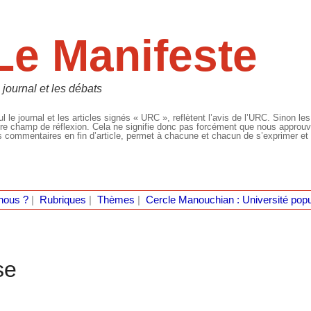
Le Manifeste
 journal et les débats
l le journal et les articles signés « URC », reflètent l’avis de l’URC. Sinon les
re champ de réflexion. Cela ne signifie donc pas forcément que nous approuvio
 commentaires en fin d’article, permet à chacune et chacun de s’exprimer et 
nous ?
|
Rubriques
|
Thèmes
|
Cercle Manouchian : Université popu
se