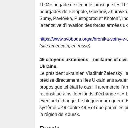
1004e brigade de sécurité, ainsi que les 1
bourgades de Belopole, Glukhov, Zhuravka,
Sumy, Pavlovka, Pustogorod et Khoten", indi
la tentative d’invasion des forces armées ukr
https://www.svoboda.org/a/hronika-voiny-v
(site américain, en russe)
49 citoyens ukrainiens – militaires et civi
Ukraine.
Le président ukrainien Vladimir Zelensky l
précisé directement si les Ukrainiens avaient
propos que tel était le cas : il a remercié l’
reconstitue ainsi le « fonds d’échange ». » 
éventuel échange. Le blogueur pro-guerre Bo
système « 49 contre 49 » et que parmi les pr
la région de Koursk.