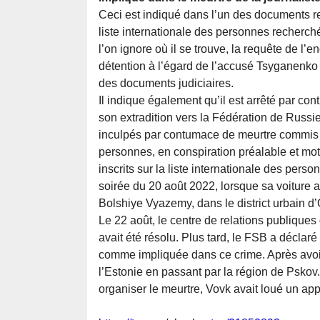
Ceci est indiqué dans l’un des documents rel
liste internationale des personnes recherch
l’on ignore où il se trouve, la requête de l
détention à l’égard de l’accusé Tsyganenko 
des documents judiciaires.
Il indique également qu’il est arrêté par c
son extradition vers la Fédération de Russi
inculpés par contumace de meurtre commis
personnes, en conspiration préalable et moti
inscrits sur la liste internationale des per
soirée du 20 août 2022, lorsque sa voiture 
Bolshiye Vyazemy, dans le district urbain d
Le 22 août, le centre de relations publiqu
avait été résolu. Plus tard, le FSB a déclar
comme impliquée dans ce crime. Après avoir 
l’Estonie en passant par la région de Pskov
organiser le meurtre, Vovk avait loué un ap