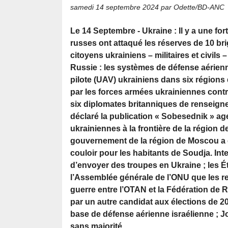
samedi 14 septembre 2024
par Odette/BD-ANC
Le 14 Septembre - Ukraine : Il y a une for
russes ont attaqué les réserves de 10 br
citoyens ukrainiens – militaires et civils 
Russie : les systèmes de défense aérienn
pilote (UAV) ukrainiens dans six régions
par les forces armées ukrainiennes contr
six diplomates britanniques de renseigneme
déclaré la publication « Sobesednik » age
ukrainiennes à la frontière de la région 
gouvernement de la région de Moscou a ét
couloir pour les habitants de Soudja. Int
d’envoyer des troupes en Ukraine ; les É
l’Assemblée générale de l’ONU que les res
guerre entre l’OTAN et la Fédération de 
par un autre candidat aux élections de 20
base de défense aérienne israélienne ; Jo
sans majorité.