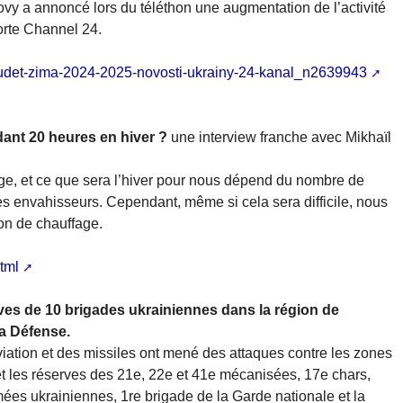
ovy a annoncé lors du téléthon une augmentation de l’activité
orte Channel 24.
j-budet-zima-2024-2025-novosti-ukrainy-24-kanal_n2639943
ndant 20 heures en hiver ?
une interview franche avec Mikhaïl
age, et ce que sera l’hiver pour nous dépend du nombre de
s envahisseurs. Cependant, même si cela sera difficile, nous
on de chauffage.
tml
ves de 10 brigades ukrainiennes dans la région de
la Défense.
viation et des missiles ont mené des attaques contre les zones
t les réserves des 21e, 22e et 41e mécanisées, 17e chars,
ées ukrainiennes, 1re brigade de la Garde nationale et la