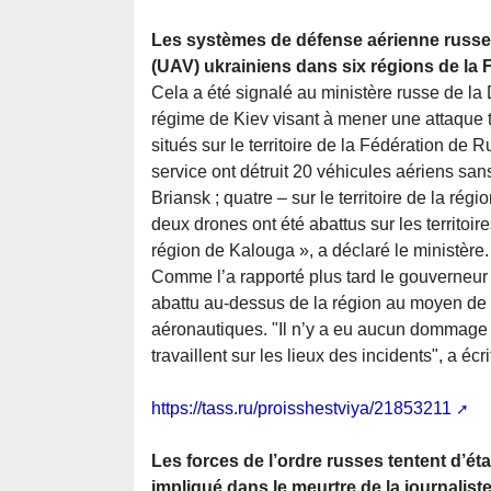
Les systèmes de défense aérienne russes 
(UAV) ukrainiens dans six régions de la 
Cela a été signalé au ministère russe de la 
régime de Kiev visant à mener une attaque te
situés sur le territoire de la Fédération d
service ont détruit 20 véhicules aériens sans 
Briansk ; quatre – sur le territoire de la régi
deux drones ont été abattus sur les territoire
région de Kalouga », a déclaré le ministère.
Comme l’a rapporté plus tard le gouverneur 
abattu au-dessus de la région au moyen de 
aéronautiques. "Il n’y a eu aucun dommage m
travaillent sur les lieux des incidents", a é
https://tass.ru/proisshestviya/21853211
Les forces de l’ordre russes tentent d’é
impliqué dans le meurtre de la journalist