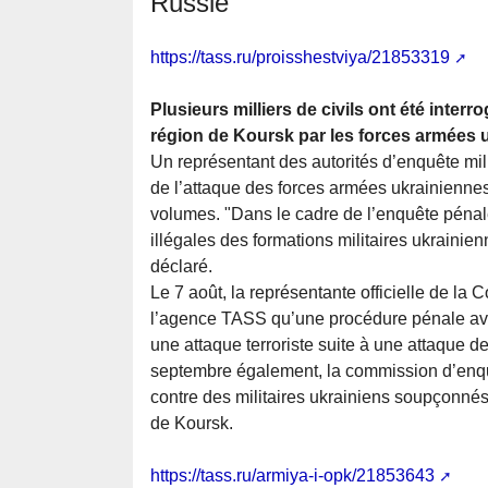
Russie
https://tass.ru/proisshestviya/21853319
Plusieurs milliers de civils ont été inte
région de Koursk par les forces armées 
Un représentant des autorités d’enquête mili
de l’attaque des forces armées ukrainiennes
volumes. "Dans le cadre de l’enquête pénale,
illégales des formations militaires ukrainien
déclaré.
Le 7 août, la représentante officielle de l
l’agence TASS qu’une procédure pénale avai
une attaque terroriste suite à une attaque 
septembre également, la commission d’enqu
contre des militaires ukrainiens soupçonné
de Koursk.
https://tass.ru/armiya-i-opk/21853643