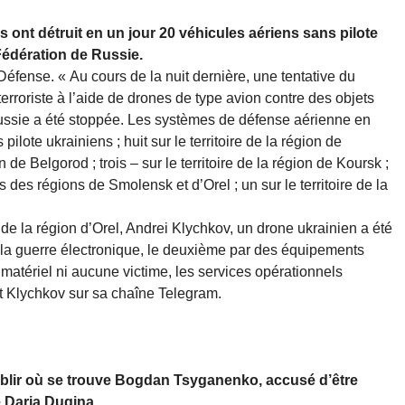
ont détruit en un jour 20 véhicules aériens sans pilote
Fédération de Russie.
Défense. « Au cours de la nuit dernière, une tentative du
rroriste à l’aide de drones de type avion contre des objets
e Russie a été stoppée. Les systèmes de défense aérienne en
pilote ukrainiens ; huit sur le territoire de la région de
on de Belgorod ; trois – sur le territoire de la région de Koursk ;
s des régions de Smolensk et d’Orel ; un sur le territoire de la
de la région d’Orel, Andrei Klychkov, un drone ukrainien a été
la guerre électronique, le deuxième par des équipements
atériel ni aucune victime, les services opérationnels
crit Klychkov sur sa chaîne Telegram.
tablir où se trouve Bogdan Tsyganenko, accusé d’être
e Daria Dugina.