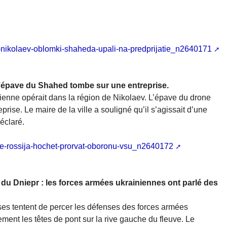
li-nikolaev-oblomki-shaheda-upali-na-predprijatie_n2640171
 l’épave du Shahed tombe sur une entreprise.
ienne opérait dans la région de Nikolaev. L’épave du drone
eprise. Le maire de la ville a souligné qu’il s’agissait d’une
éclaré.
nie-rossija-hochet-prorvat-oboronu-vsu_n2640172
on du Dniepr : les forces armées ukrainiennes ont parlé des
sses tentent de percer les défenses des forces armées
ment les têtes de pont sur la rive gauche du fleuve. Le