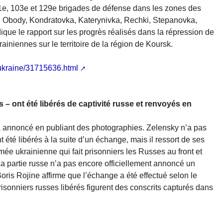
01e, 103e et 129e brigades de défense dans les zones des
 Obody, Kondratovka, Katerynivka, Rechki, Stepanovka,
que le rapport sur les progrès réalisés dans la répression de
ainiennes sur le territoire de la région de Koursk.
-ukraine/31715636.html
ls – ont été libérés de captivité russe et renvoyés en
’a annoncé en publiant des photographies. Zelensky n’a pas
 été libérés à la suite d’un échange, mais il ressort de ses
armée ukrainienne qui fait prisonniers les Russes au front et
La partie russe n’a pas encore officiellement annoncé un
ris Rojine affirme que l’échange a été effectué selon le
isonniers russes libérés figurent des conscrits capturés dans