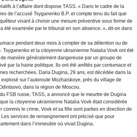
atifs à l’affaire dont dispose TASS. « Dans le cadre de la
ées de l’accusé Tsyganenko B.P. et compte tenu du fait que
’enquêteur visant à choisir une mesure préventive sous forme de
a été examinée par le tribunal en son absence. », dit-on dans
ontumace pendant deux mois à compter de sa détention ou de
e. Tsyganenko et la citoyenne ukrainienne Natalia Vovk ont été
 de manière généralement dangereuse par un groupe de
vé par la haine politique. Ils ont été arrêtés par contumace et
sonnes recherchées. Daria Dugina, 29 ans, est décédée dans la
a explosé sur l’autoroute Mozhaiskoye, près du village de
’Odintsovo, dans la région de Moscou.
es du FSB russe, TASS, a annoncé que le meurtre de Dugina
é que la citoyenne ukrainienne Natalia Vovk était considérée
commis le crime, Vovk et sa fille sont parties en direction de
. Les services de renseignement ont précisé que pour
partement dans l’immeuble où vivait Dugina.