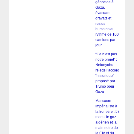
génocide à
Gaza,
évacuant
gravats et
restes
humains au
rythme de 100
camions par
jour
“Ce n’est pas
notre projet” :
Netanyahu
rejette l’accord
“historique”
proposé par
Trump pour
Gaza
Massacre
impérialiste à
la frontière : 57
morts, le gaz
algérien et la
main noire de
la CIA et du