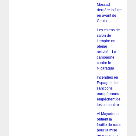
Mossad
derrière la fuite
en avant de
Ceuta
Les chiens de
salon de
l’empire en
pleine
activité…La
campagne
contre le
Nicaragua
Incendies en
Espagne : les
sanctions
européennes
empêchent de
les combattre
Al Mayadeen
obtient la
feuille de route
pour la mise
en œuvre du