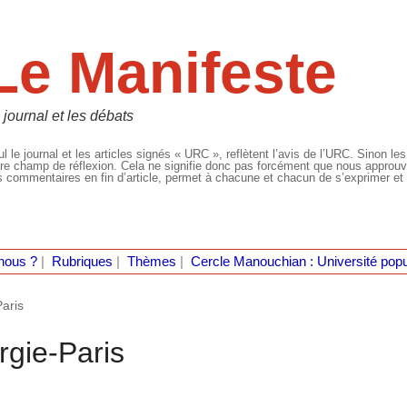
Le Manifeste
 journal et les débats
l le journal et les articles signés « URC », reflètent l’avis de l’URC. Sinon les
re champ de réflexion. Cela ne signifie donc pas forcément que nous approuvio
 commentaires en fin d’article, permet à chacune et chacun de s’exprimer et 
nous ?
|
Rubriques
|
Thèmes
|
Cercle Manouchian : Université popu
Paris
rgie-Paris